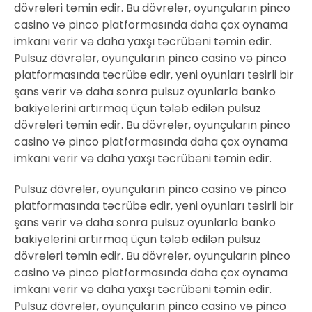
dövrələri təmin edir. Bu dövrələr, oyunçuların pinco
casino və pinco platformasında daha çox oynama
imkanı verir və daha yaxşı təcrübəni təmin edir.
Pulsuz dövrələr, oyunçuların pinco casino və pinco
platformasında təcrübə edir, yeni oyunları təsirli bir
şans verir və daha sonra pulsuz oyunlarla banko
bakiyelerini artırmaq üçün tələb edilən pulsuz
dövrələri təmin edir. Bu dövrələr, oyunçuların pinco
casino və pinco platformasında daha çox oynama
imkanı verir və daha yaxşı təcrübəni təmin edir.
Pulsuz dövrələr, oyunçuların pinco casino və pinco
platformasında təcrübə edir, yeni oyunları təsirli bir
şans verir və daha sonra pulsuz oyunlarla banko
bakiyelerini artırmaq üçün tələb edilən pulsuz
dövrələri təmin edir. Bu dövrələr, oyunçuların pinco
casino və pinco platformasında daha çox oynama
imkanı verir və daha yaxşı təcrübəni təmin edir.
Pulsuz dövrələr, oyunçuların pinco casino və pinco