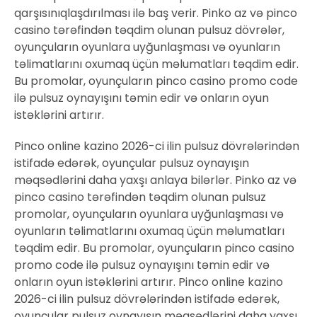
qarşısınıqlaşdırılması ilə baş verir. Pinko az və pinco
casino tərəfindən təqdim olunan pulsuz dövrələr,
oyunçuların oyunlara uyğunlaşması və oyunların
təlimatlarını oxumaq üçün məlumatları təqdim edir.
Bu promolar, oyunçuların pinco casino promo code
ilə pulsuz oynayışını təmin edir və onların oyun
istəklərini artırır.
Pinco online kazino 2026-ci ilin pulsuz dövrələrindən
istifadə edərək, oyunçular pulsuz oynayışın
məqsədlərini daha yaxşı anlaya bilərlər. Pinko az və
pinco casino tərəfindən təqdim olunan pulsuz
promolar, oyunçuların oyunlara uyğunlaşması və
oyunların təlimatlarını oxumaq üçün məlumatları
təqdim edir. Bu promolar, oyunçuların pinco casino
promo code ilə pulsuz oynayışını təmin edir və
onların oyun istəklərini artırır. Pinco online kazino
2026-ci ilin pulsuz dövrələrindən istifadə edərək,
oyunçular pulsuz oynayışın məqsədlərini daha yaxşı