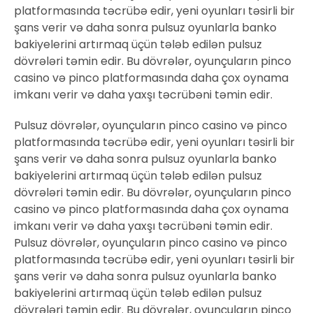
platformasında təcrübə edir, yeni oyunları təsirli bir
şans verir və daha sonra pulsuz oyunlarla banko
bakiyelerini artırmaq üçün tələb edilən pulsuz
dövrələri təmin edir. Bu dövrələr, oyunçuların pinco
casino və pinco platformasında daha çox oynama
imkanı verir və daha yaxşı təcrübəni təmin edir.
Pulsuz dövrələr, oyunçuların pinco casino və pinco
platformasında təcrübə edir, yeni oyunları təsirli bir
şans verir və daha sonra pulsuz oyunlarla banko
bakiyelerini artırmaq üçün tələb edilən pulsuz
dövrələri təmin edir. Bu dövrələr, oyunçuların pinco
casino və pinco platformasında daha çox oynama
imkanı verir və daha yaxşı təcrübəni təmin edir.
Pulsuz dövrələr, oyunçuların pinco casino və pinco
platformasında təcrübə edir, yeni oyunları təsirli bir
şans verir və daha sonra pulsuz oyunlarla banko
bakiyelerini artırmaq üçün tələb edilən pulsuz
dövrələri təmin edir. Bu dövrələr, oyunçuların pinco