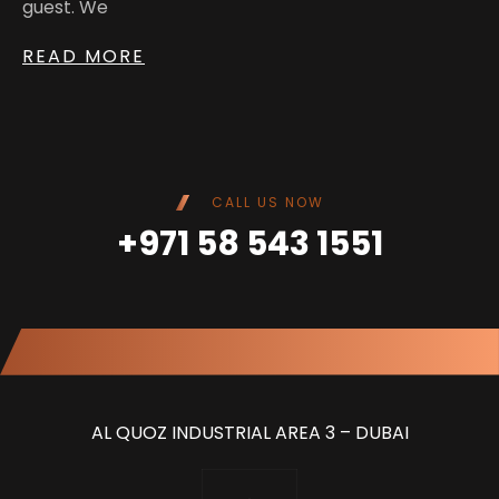
guest. We
READ MORE
CALL US NOW
+971 58 543 1551
AL QUOZ INDUSTRIAL AREA 3 – DUBAI