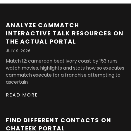
ANALYZE CAMMATCH
INTERACTIVE TALK RESOURCES ON
THE ACTUAL PORTAL
JULY 9, 2026
Match 12: cameroon beat ivory coast by 153 runs
watch movies, highlights and stats how so executes
cammatch execute for a franchise attempting to
ascertain
READ MORE
FIND DIFFERENT CONTACTS ON
CHATEEK PORTAL