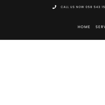
CALL US NOW 058 543 1
HOME
SER