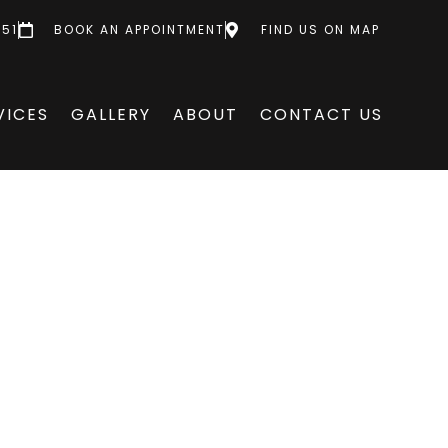
551
BOOK AN APPOINTMENT
FIND US ON MAP
VICES
GALLERY
ABOUT
CONTACT US