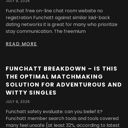
JULY 9, 2026
Funchat free on-line chat room website no
registration Funchatt against similar laid-back
dating networks it is great for many who prioritize
stay communication. The freemium
READ MORE
FUNCHATT BREAKDOWN – IS THIS
THE OPTIMAL MATCHMAKING
SOLUTION FOR ADVENTUROUS AND
WITTY SINGLES
JULY 9, 2026
Funchatt safety evaluate: can you belief it?
Funchatt member search tools and tools covered
many feel unsafe (at least 32%, according to latest