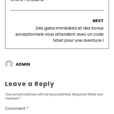
NEXT
Des gains immédiats et des bonus
exceptionnels vous attendent avec un code
1xbet pour une aventure l
ADMIN
Leave a Reply
Your email address will not be published.
Required fields are
marked
*
Comment
*