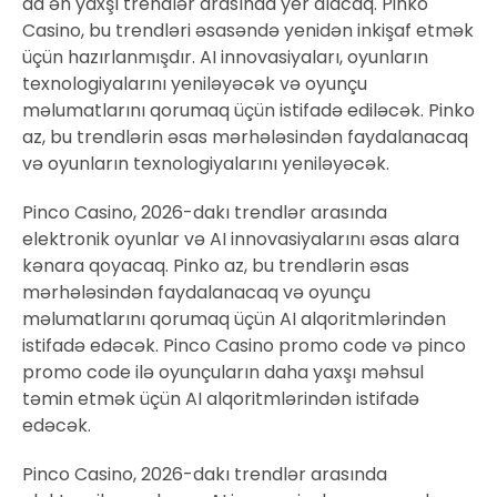
da ən yaxşı trendlər arasında yer alacaq. Pinko
Casino, bu trendləri əsasəndə yenidən inkişaf etmək
üçün hazırlanmışdır. AI innovasiyaları, oyunların
texnologiyalarını yeniləyəcək və oyunçu
məlumatlarını qorumaq üçün istifadə ediləcək. Pinko
az, bu trendlərin əsas mərhələsindən faydalanacaq
və oyunların texnologiyalarını yeniləyəcək.
Pinco Casino, 2026-dakı trendlər arasında
elektronik oyunlar və AI innovasiyalarını əsas alara
kənara qoyacaq. Pinko az, bu trendlərin əsas
mərhələsindən faydalanacaq və oyunçu
məlumatlarını qorumaq üçün AI alqoritmlərindən
istifadə edəcək. Pinco Casino promo code və pinco
promo code ilə oyunçuların daha yaxşı məhsul
təmin etmək üçün AI alqoritmlərindən istifadə
edəcək.
Pinco Casino, 2026-dakı trendlər arasında