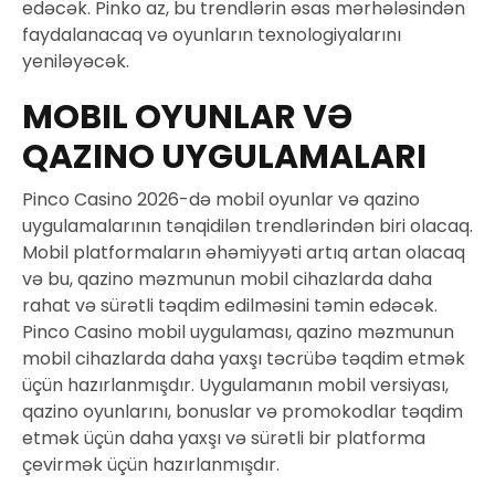
edəcək. Pinko az, bu trendlərin əsas mərhələsindən
faydalanacaq və oyunların texnologiyalarını
yeniləyəcək.
MOBIL OYUNLAR VƏ
QAZINO UYGULAMALARI
Pinco Casino 2026-də mobil oyunlar və qazino
uygulamalarının tənqidilən trendlərindən biri olacaq.
Mobil platformaların əhəmiyyəti artıq artan olacaq
və bu, qazino məzmunun mobil cihazlarda daha
rahat və sürətli təqdim edilməsini təmin edəcək.
Pinco Casino mobil uygulaması, qazino məzmunun
mobil cihazlarda daha yaxşı təcrübə təqdim etmək
üçün hazırlanmışdır. Uygulamanın mobil versiyası,
qazino oyunlarını, bonuslar və promokodlar təqdim
etmək üçün daha yaxşı və sürətli bir platforma
çevirmək üçün hazırlanmışdır.