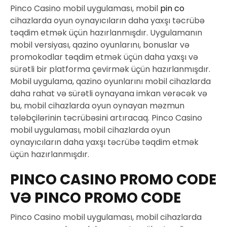
Pinco Casino mobil uygulaması, mobil
pin co
cihazlarda oyun oynayıcıların daha yaxşı təcrübə
təqdim etmək üçün hazırlanmışdır. Uygulamanın
mobil versiyası, qazino oyunlarını, bonuslar və
promokodlar təqdim etmək üçün daha yaxşı və
sürətli bir platforma çevirmək üçün hazırlanmışdır.
Mobil uygulama, qazino oyunlarını mobil cihazlarda
daha rahat və sürətli oynayana imkan verəcək və
bu, mobil cihazlarda oyun oynayan məzmun
tələbçilərinin təcrübəsini artıracaq. Pinco Casino
mobil uygulaması, mobil cihazlarda oyun
oynayıcıların daha yaxşı təcrübə təqdim etmək
üçün hazırlanmışdır.
PINCO CASINO PROMO CODE
VƏ PINCO PROMO CODE
Pinco Casino mobil uygulaması, mobil cihazlarda