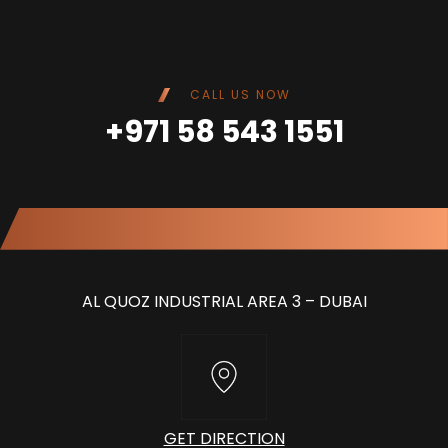
CALL US NOW
+971 58 543 1551
AL QUOZ INDUSTRIAL AREA 3 – DUBAI
GET DIRECTION