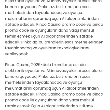
elektronik oyunlar və AI innovasiyalarını əsas alara
kənara qoyacaq. Pinko az, bu trendlərin əsas
mərhələsindən faydalanacaq və oyunçu
məlumatlarını qorumaq üçün AI alqoritmlərindən
istifadə edəcək. Pinco Casino promo code və pinco
promo code ilə oyunçuların daha yaxşı məhsul
təmin etmək üçün AI alqoritmlərindən istifadə
edəcək. Pinko az, bu trendlərin əsas mərhələsindən
faydalanacaq və oyunların texnologiyalarını
yeniləyəcək.
Pinco Casino, 2026-dakı trendlər arasında
elektronik oyunlar və AI innovasiyalarını əsas alara
kənara qoyacaq. Pinko az, bu trendlərin əsas
mərhələsindən faydalanacaq və oyunçu
məlumatlarını qorumaq üçün AI alqoritmlərindən
istifadə edəcək. Pinco Casino promo code və pinco
promo code ilə oyunçuların daha yaxşı məhsul
təmin etmək üçün AI alqoritmlərindən istifadə