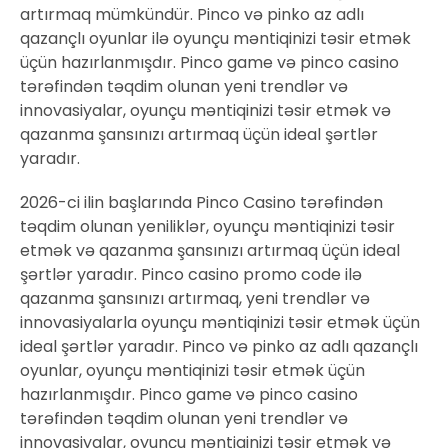
artırmaq mümkündür. Pinco və pinko az adlı
qazançlı oyunlar ilə oyunçu məntiqinizi təsir etmək
üçün hazırlanmışdır. Pinco game və pinco casino
tərəfindən təqdim olunan yeni trendlər və
innovasiyalar, oyunçu məntiqinizi təsir etmək və
qazanma şansınızı artırmaq üçün ideal şərtlər
yaradır.
2026-ci ilin başlarında Pinco Casino tərəfindən
təqdim olunan yeniliklər, oyunçu məntiqinizi təsir
etmək və qazanma şansınızı artırmaq üçün ideal
şərtlər yaradır. Pinco casino promo code ilə
qazanma şansınızı artırmaq, yeni trendlər və
innovasiyalarla oyunçu məntiqinizi təsir etmək üçün
ideal şərtlər yaradır. Pinco və pinko az adlı qazançlı
oyunlar, oyunçu məntiqinizi təsir etmək üçün
hazırlanmışdır. Pinco game və pinco casino
tərəfindən təqdim olunan yeni trendlər və
innovasiyalar, oyunçu məntiqinizi təsir etmək və