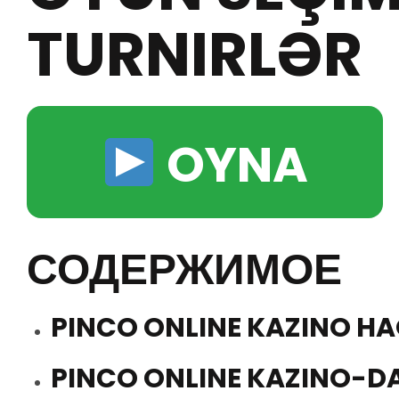
TURNIRLƏR
OYNA
СОДЕРЖИМОЕ
PINCO ONLINE KAZINO 
PINCO ONLINE KAZINO-D