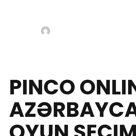
TURNIRLR.57
admin
DECEMBER 17, 2025
NO COMMENT
PINCO ONLI
AZƏRBAYCA
OYUN SEÇIM