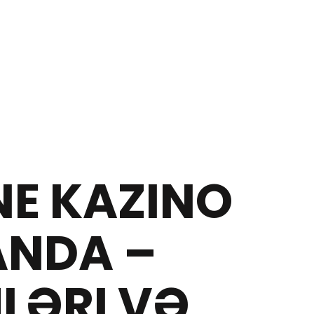
S
NE KAZINO
NDA –
LƏRI VƏ