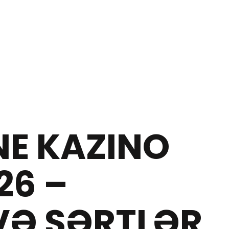
NE KAZINO
26 –
VƏ ŞƏRTLƏR