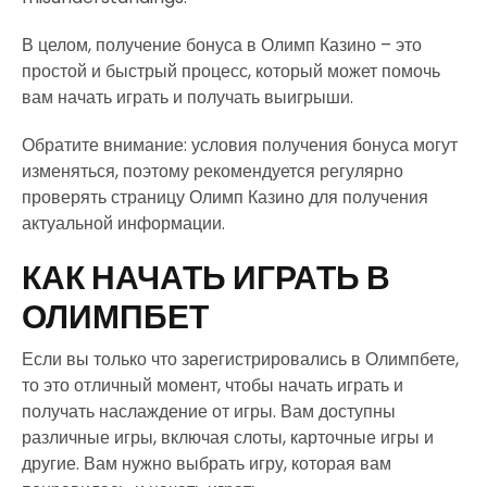
В целом, получение бонуса в Олимп Казино – это
простой и быстрый процесс, который может помочь
вам начать играть и получать выигрыши.
Обратите внимание: условия получения бонуса могут
изменяться, поэтому рекомендуется регулярно
проверять страницу Олимп Казино для получения
актуальной информации.
КАК НАЧАТЬ ИГРАТЬ В
ОЛИМПБЕТ
Если вы только что зарегистрировались в Олимпбете,
то это отличный момент, чтобы начать играть и
получать наслаждение от игры. Вам доступны
различные игры, включая слоты, карточные игры и
другие. Вам нужно выбрать игру, которая вам