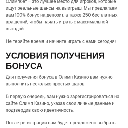
Олимпбет – это лучшее место для игроков, которые
ищут реальные шансы на выигрыш. Мы предлагаем
вам 100% бонус на депозит, а также 250 бесплатных
вращений, чтобы начать играть с максимальной
выгодой.
Не теряйте время и начните играть с нами сегодня!
УСЛОВИЯ ПОЛУЧЕНИЯ
БОНУСА
Для получения бонуса в Олимп Казино вам нужно
выполнить несколько простых шагов.
В первую очередь, вам нужно зарегистрироваться на
сайте Олимп Казино, указав свои личные данные и
подтвердив свою идентичность.
После регистрации вам будет предложено выбрать