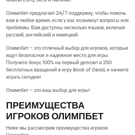
Олимпбет предлагает 24/7 поддержку, чтобы помочь
вам в любое время, если у вас возникнут вопросы или
проблемы. Вам доступны несколько языков, включая
русский, английский и немецкий.
Олимпбет – это отличный выбор для игроков, которые
ищут безопасное и надежное место для игры.
Получите бонус 100% на первый депозит и 250
бесплатных вращений в игру Book of Dead, и начните
играть сегодня!
Олимпбет – это ваш выбор для игры!
ПРЕИМУЩЕСТВА
ИГРОКОВ ОЛИМПБЕТ
Ниже мы рассмотрим преимущества игроков