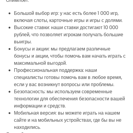
Олимпбет:
Большой выбор игр: у нас есть более 1 000 игр,
включая слоты, карточные игры и игры с долями.
Высокие ставки: наши ставки достигают 10 000
рублей, что позволяет игрокам получать большие
выигры.
Бонусы и акции: мы предлагаем различные
бонусы и акции, чтобы помочь вам начать играть с
максимальной выгодой.
Профессиональная поддержка: наши
специалисты готовы помочь вам в любое время,
если у вас возникнут вопросы или проблемы.
Безопасность: мы используем современные
технологии для обеспечения безопасности вашей
информации и средств.
Мобильная версия: вы можете играть на нашем
сайте и на мобильных устройствах, где бы вы не
находились.