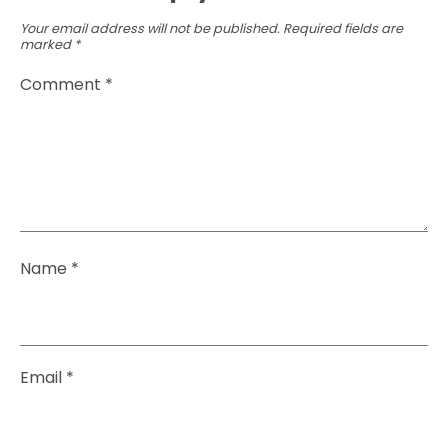
Your email address will not be published.
Required fields are
marked
*
Comment
*
Name
*
Email
*