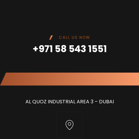
CALL US NOW
+971 58 543 1551
AL QUOZ INDUSTRIAL AREA 3 – DUBAI