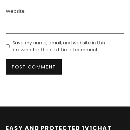
Website
Save my name, email, and website in this
browser for the next time I comment.
EASY AND PROTECTED 1V1CHAT