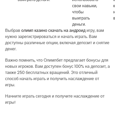
свои навыки,
чтобы
выиграть
деньги.
Выбрав
олимп казино скачать на андроид
игру, вам
нужно зарегистрироваться и начать играть. Вам
доступны различные опции, включая депозит и снятие
денег.
Важно помнить, что Олимпбет предлагает бонусы для
новых игроков. Вам доступен бонус 100% на депозит, а
также 250 бесплатных вращений. Это отличный
способ начать играть и получить наслаждение от
игры.
Начните играть сегодня и получите наслаждение от
игры!