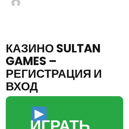
admin
FEBRUARY 7, 2026
NO COMMENTS
КАЗИНО SULTAN
GAMES –
РЕГИСТРАЦИЯ И
ВХОД
ИГРАТЬ