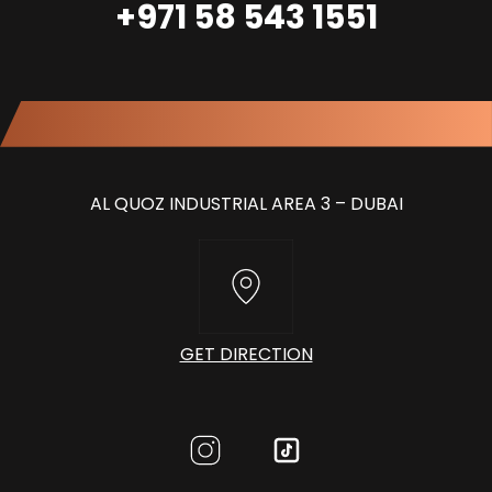
+971 58 543 1551
AL QUOZ INDUSTRIAL AREA 3 – DUBAI
GET DIRECTION