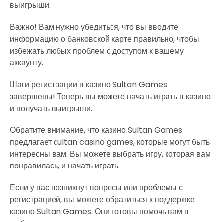
выигрыши.
Важно! Вам нужно убедиться, что вы вводите
информацию о банковской карте правильно, чтобы
избежать любых проблем с доступом к вашему
аккаунту.
Шаги регистрации в казино Sultan Games
завершены! Теперь вы можете начать играть в казино
и получать выигрыши.
Обратите внимание, что казино Sultan Games
предлагает сultan casino games, которые могут быть
интересны вам. Вы можете выбрать игру, которая вам
понравилась, и начать играть.
Если у вас возникнут вопросы или проблемы с
регистрацией, вы можете обратиться к поддержке
казино Sultan Games. Они готовы помочь вам в