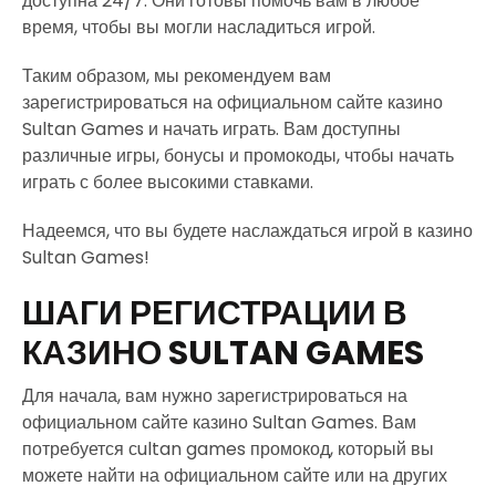
доступна 24/7. Они готовы помочь вам в любое
время, чтобы вы могли насладиться игрой.
Таким образом, мы рекомендуем вам
зарегистрироваться на официальном сайте казино
Sultan Games и начать играть. Вам доступны
различные игры, бонусы и промокоды, чтобы начать
играть с более высокими ставками.
Надеемся, что вы будете наслаждаться игрой в казино
Sultan Games!
ШАГИ РЕГИСТРАЦИИ В
КАЗИНО SULTAN GAMES
Для начала, вам нужно зарегистрироваться на
официальном сайте казино Sultan Games. Вам
потребуется сultan games промокод, который вы
можете найти на официальном сайте или на других