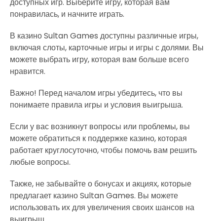
доступных игр. Выберите игру, которая вам
понравилась, и начните играть.
В казино Sultan Games доступны различные игры,
включая слоты, карточные игры и игры с долями. Вы
можете выбрать игру, которая вам больше всего
нравится.
Важно! Перед началом игры убедитесь, что вы
понимаете правила игры и условия выигрыша.
Если у вас возникнут вопросы или проблемы, вы
можете обратиться к поддержке казино, которая
работает круглосуточно, чтобы помочь вам решить
любые вопросы.
Также, не забывайте о бонусах и акциях, которые
предлагает казино Sultan Games. Вы можете
использовать их для увеличения своих шансов на
выигрыш.