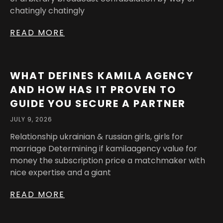
chatingly chatingly
READ MORE
WHAT DEFINES KAMILA AGENCY
AND HOW HAS IT PROVEN TO
GUIDE YOU SECURE A PARTNER
JULY 9, 2026
Relationship ukrainian & russian girls, girls for
marriage Determining if kamilaagency value for
money the subscription price a matchmaker with
nice expertise and a giant
READ MORE