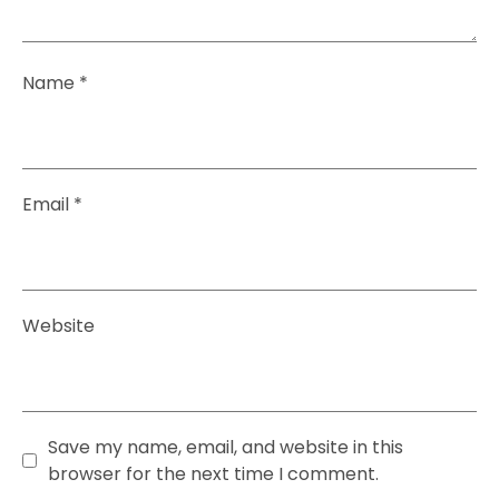
Name
*
Email
*
Website
Save my name, email, and website in this
browser for the next time I comment.