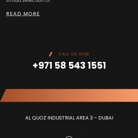
broad selection of
READ MORE
CALL US NOW
+971 58 543 1551
AL QUOZ INDUSTRIAL AREA 3 – DUBAI