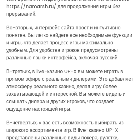
https://namarsh.ru/ для продолжения игры без
прерываний.
Во-вторых, интерфейс сайта прост и интуитивно
понятен. Вы легко найдете все необходимые функции
и игры, что делает процесс игры максимально
удобным. Для удобства игроков предусмотрены
различные языки интерфейса, включая русский.
В-третьих, в live-казино UP-X вы можете играть в
прямом эфире с реальными дилерами. Это добавляет
атмосферу реального казино, делая игру более
захватывающей и интересной. Вы можете видеть и
слышать дилера и других игроков, что создает
ощущение настоящей игры.
В-четвертых, у вас есть возможность выбирать из
широкого ассортимента игр. В live-казино UP-X
представлены различные виды покера, рулетки,