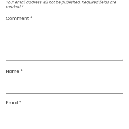
Your email address will not be published.
Required fields are
marked
*
Comment
*
Name
*
Email
*