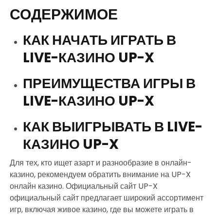
СОДЕРЖИМОЕ
КАК НАЧАТЬ ИГРАТЬ В
LIVE-КАЗИНО UP-X
ПРЕИМУЩЕСТВА ИГРЫ В
LIVE-КАЗИНО UP-X
КАК ВЫИГРЫВАТЬ В LIVE-
КАЗИНО UP-X
Для тех, кто ищет азарт и разнообразие в онлайн-
казино, рекомендуем обратить внимание на UP-X
онлайн казино. Официальный сайт UP-X
официальный сайт предлагает широкий ассортимент
игр, включая живое казино, где вы можете играть в