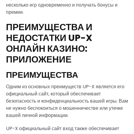
несколько игр одновременно и получать бонусы и
премии.
ПРЕИМУЩЕСТВА И
НЕДОСТАТКИ UP-X
ОНЛАЙН КАЗИНО:
ПРИЛОЖЕНИЕ
ПРЕИМУЩЕСТВА
Одним из основных преимуществ UP-X является его
официальный сайт, который обеспечивает
безопасность и конфиденциальность вашей игры. Вам
не нужно беспокоиться о мошенничестве или утечке
вашей личной информации.
UP-X официальный сайт вход также обеспечивает