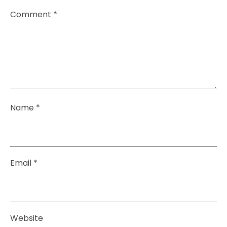
Comment
*
Name
*
Email
*
Website