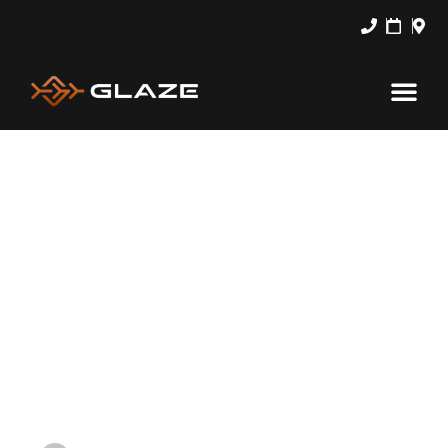
CONTACT US
BLOG
UP-X ОНЛАЙН
КАЗИНО
ПРИЛОЖЕНИЕ.5548
(2)