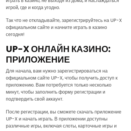
играть в казино, не выходя из дома, и наслаждаться
игрой, где и когда угодно.
Так что не откладывайте, зарегистрируйтесь на UP-X
официальном сайте и начните играть в казино
сегодня!
UP-X ОНЛАЙН КАЗИНО:
ПРИЛОЖЕНИЕ
Для начала, вам нужно зарегистрироваться на
официальном сайте UP-X, чтобы получить доступ к
приложению. Вам потребуется только несколько
минут, чтобы заполнить форму регистрации и
подтвердить свой аккаунт.
После регистрации, вы сможете скачать приложение
UP-X и начать играть. В приложении доступны
различные игры, включая слоты, карточные игры и