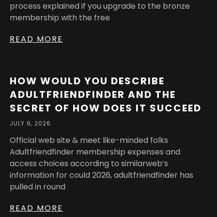
process explained if you upgrade to the bronze
membership with the free
READ MORE
HOW WOULD YOU DESCRIBE
ADULTFRIENDFINDER AND THE
SECRET OF HOW DOES IT SUCCEED
JULY 9, 2026
Official web site & meet like-minded folks
Adultfriendfinder membership expenses and
access choices according to similarweb’s
information for could 2026, adultfriendfinder has
pulled in round
READ MORE