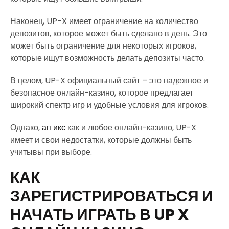
Наконец, UP-X имеет ограничение на количество
депозитов, которое может быть сделано в день. Это
может быть ограничение для некоторых игроков,
которые ищут возможность делать депозиты часто.
В целом, UP-X официальный сайт – это надежное и
безопасное онлайн-казино, которое предлагает
широкий спектр игр и удобные условия для игроков.
Однако,
ап икс
как и любое онлайн-казино, UP-X
имеет и свои недостатки, которые должны быть
учитывы при выборе.
КАК
ЗАРЕГИСТРИРОВАТЬСЯ И
НАЧАТЬ ИГРАТЬ В UP X