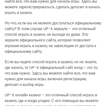
найти все, что вам нужно для начала игры. Здесь вы
можете зарегистрироваться, сделать депозит и начать
играть в казино.
Но что, если вы не можете доступаться официальному
сайту? В этом случае UP-X зеркало – это отличный
способ играть в казино, не выходя из дома. Это
зеркало официального сайта, которое позволяет
игрокам играть в казино, не зависящим от доступа к
официальному сайту.
Если вы ищете способ играть в казино, но не знаете,
где начать, то UP-X официальный сайт вход – это то,
что вам нужно. Здесь вы можете найти все, что вам
нужно для начала игры, включая регистрацию,
депозит и выбор игры.
UP-X онлайн казино – это отличный способ играть в
казино, где и когда угодно. С его помощью вы можете