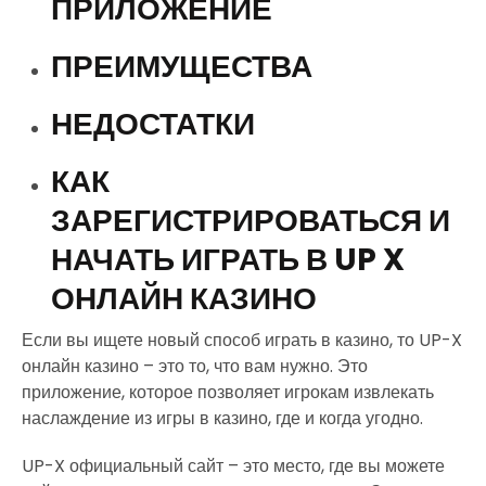
ПРИЛОЖЕНИЕ
ПРЕИМУЩЕСТВА
НЕДОСТАТКИ
КАК
ЗАРЕГИСТРИРОВАТЬСЯ И
НАЧАТЬ ИГРАТЬ В UP X
ОНЛАЙН КАЗИНО
Если вы ищете новый способ играть в казино, то UP-X
онлайн казино – это то, что вам нужно. Это
приложение, которое позволяет игрокам извлекать
наслаждение из игры в казино, где и когда угодно.
UP-X официальный сайт – это место, где вы можете