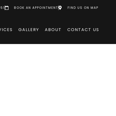
551
BOOK AN APPOINTMENT
FIND US ON MAP
VICES
GALLERY
ABOUT
CONTACT US