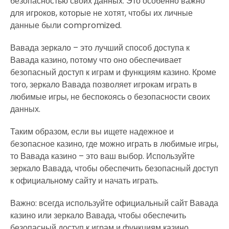
безопасностью своих данных. Это особенно важно
для игроков, которые не хотят, чтобы их личные
данные были compromized.
Вавада зеркало – это лучший способ доступа к
Вавада казино, потому что оно обеспечивает
безопасный доступ к играм и функциям казино. Кроме
того, зеркало Вавада позволяет игрокам играть в
любимые игры, не беспокоясь о безопасности своих
данных.
Таким образом, если вы ищете надежное и
безопасное казино, где можно играть в любимые игры,
то Вавада казино – это ваш выбор. Используйте
зеркало Вавада, чтобы обеспечить безопасный доступ
к официальному сайту и начать играть.
Важно: всегда используйте официальный сайт Вавада
казино или зеркало Вавада, чтобы обеспечить
безопасный доступ к играм и функциям казино.