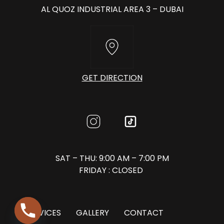
AL QUOZ INDUSTRIAL AREA 3 – DUBAI
GET DIRECTION
SAT – THU: 9:00 AM – 7:00 PM
FRIDAY : CLOSED
SERVICES
GALLERY
CONTACT