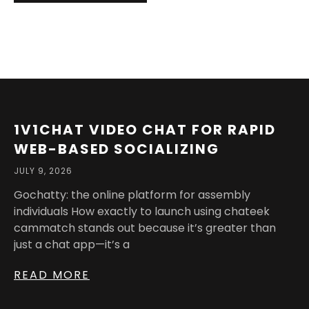
1V1CHAT VIDEO CHAT FOR RAPID
WEB-BASED SOCIALIZING
JULY 9, 2026
Gochatty: the online platform for assembly
individuals How exactly to launch using chateek
cammatch stands out because it’s greater than
just a chat app—it’s a
READ MORE