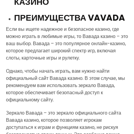
КАЗИНО
ПРЕИМУЩЕСТВА VAVADA
Если вы ищете надежное и безопасное казино, где
можно играть в любимые игры, то Вавада казино – это
ваш выбор. Вавада – это популярное онлайн-казино,
которое предлагает широкий спектр игр, включая
слоты, карточные игры и рулетку.
Однако, чтобы начать играть, вам нужно найти
официальный сайт Вавада казино. В этом случае, мы
рекомендуем вам использовать зеркало Вавада,
которое обеспечивает безопасный доступ к
официальному сайту.
Зеркало Вавада – это зеркало официального сайта
Вавада казино, которое позволяет игрокам
доступаться к играм и функциям казино, не рискуя