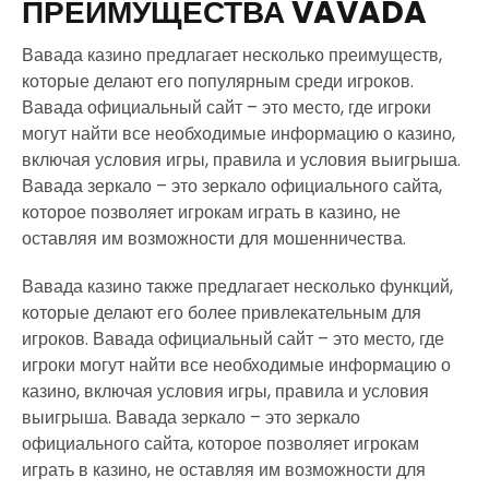
ПРЕИМУЩЕСТВА VAVADA
Вавада казино предлагает несколько преимуществ,
которые делают его популярным среди игроков.
Вавада официальный сайт – это место, где игроки
могут найти все необходимые информацию о казино,
включая условия игры, правила и условия выигрыша.
Вавада зеркало – это зеркало официального сайта,
которое позволяет игрокам играть в казино, не
оставляя им возможности для мошенничества.
Вавада казино также предлагает несколько функций,
которые делают его более привлекательным для
игроков. Вавада официальный сайт – это место, где
игроки могут найти все необходимые информацию о
казино, включая условия игры, правила и условия
выигрыша. Вавада зеркало – это зеркало
официального сайта, которое позволяет игрокам
играть в казино, не оставляя им возможности для