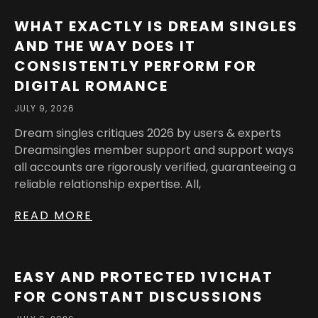
WHAT EXACTLY IS DREAM SINGLES
AND THE WAY DOES IT
CONSISTENTLY PERFORM FOR
DIGITAL ROMANCE
JULY 9, 2026
Dream singles critiques 2026 by users & experts
Dreamsingles member support and support ways
all accounts are rigorously verified, guaranteeing a
reliable relationship expertise. All,
READ MORE
EASY AND PROTECTED 1V1CHAT
FOR CONSTANT DISCUSSIONS