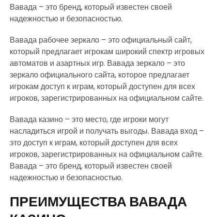
Вавада – это бренд, который известен своей
надежностью и безопасностью.
Вавада рабочее зеркало – это официальный сайт,
который предлагает игрокам широкий спектр игровых
автоматов и азартных игр. Вавада зеркало – это
зеркало официального сайта, которое предлагает
игрокам доступ к играм, который доступен для всех
игроков, зарегистрированных на официальном сайте.
Вавада казино – это место, где игроки могут
насладиться игрой и получать выгоды. Вавада вход –
это доступ к играм, который доступен для всех
игроков, зарегистрированных на официальном сайте.
Вавада – это бренд, который известен своей
надежностью и безопасностью.
ПРЕИМУЩЕСТВА ВАВАДА