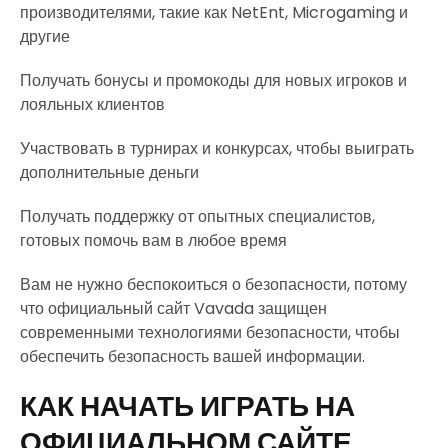
производителями, такие как NetEnt, Microgaming и
другие
Получать бонусы и промокоды для новых игроков и
лояльных клиентов
Участвовать в турнирах и конкурсах, чтобы выиграть
дополнительные деньги
Получать поддержку от опытных специалистов,
готовых помочь вам в любое время
Вам не нужно беспокоиться о безопасности, потому
что официальный сайт Vavada защищен
современными технологиями безопасности, чтобы
обеспечить безопасность вашей информации.
КАК НАЧАТЬ ИГРАТЬ НА
ОФИЦИАЛЬНОМ САЙТЕ