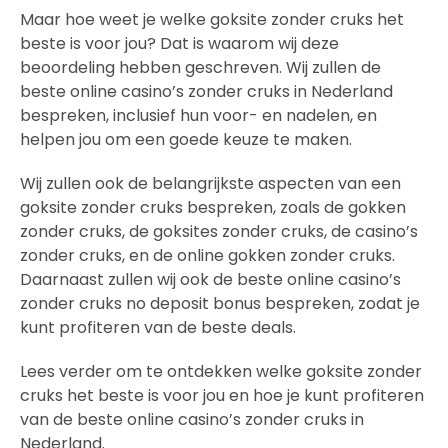
Maar hoe weet je welke goksite zonder cruks het
beste is voor jou? Dat is waarom wij deze
beoordeling hebben geschreven. Wij zullen de
beste online casino’s zonder cruks in Nederland
bespreken, inclusief hun voor- en nadelen, en
helpen jou om een goede keuze te maken.
Wij zullen ook de belangrijkste aspecten van een
goksite zonder cruks bespreken, zoals de gokken
zonder cruks, de goksites zonder cruks, de casino’s
zonder cruks, en de online gokken zonder cruks.
Daarnaast zullen wij ook de beste online casino’s
zonder cruks no deposit bonus bespreken, zodat je
kunt profiteren van de beste deals.
Lees verder om te ontdekken welke goksite zonder
cruks het beste is voor jou en hoe je kunt profiteren
van de beste online casino’s zonder cruks in
Nederland.