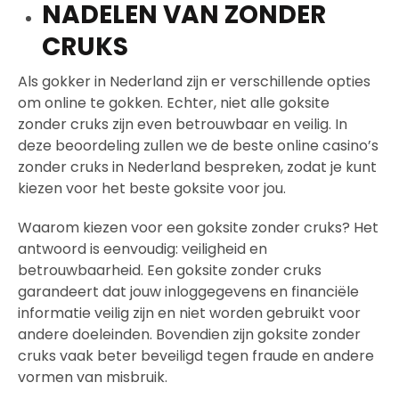
NADELEN VAN ZONDER
CRUKS
Als gokker in Nederland zijn er verschillende opties
om online te gokken. Echter, niet alle goksite
zonder cruks zijn even betrouwbaar en veilig. In
deze beoordeling zullen we de beste online casino’s
zonder cruks in Nederland bespreken, zodat je kunt
kiezen voor het beste goksite voor jou.
Waarom kiezen voor een goksite zonder cruks? Het
antwoord is eenvoudig: veiligheid en
betrouwbaarheid. Een goksite zonder cruks
garandeert dat jouw inloggegevens en financiële
informatie veilig zijn en niet worden gebruikt voor
andere doeleinden. Bovendien zijn goksite zonder
cruks vaak beter beveiligd tegen fraude en andere
vormen van misbruik.