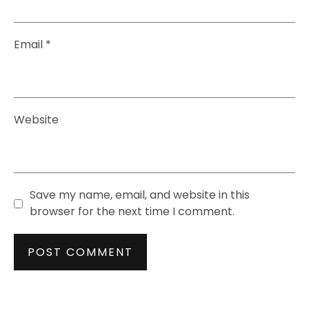
Email
*
Website
Save my name, email, and website in this
browser for the next time I comment.