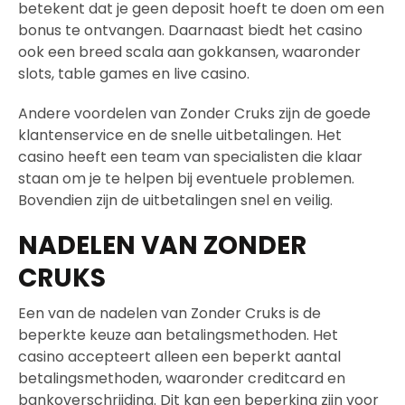
betekent dat je geen deposit hoeft te doen om een
bonus te ontvangen. Daarnaast biedt het casino
ook een breed scala aan gokkansen, waaronder
slots, table games en live casino.
Andere voordelen van Zonder Cruks zijn de goede
klantenservice en de snelle uitbetalingen. Het
casino heeft een team van specialisten die klaar
staan om je te helpen bij eventuele problemen.
Bovendien zijn de uitbetalingen snel en veilig.
NADELEN VAN ZONDER
CRUKS
Een van de nadelen van Zonder Cruks is de
beperkte keuze aan betalingsmethoden. Het
casino accepteert alleen een beperkt aantal
betalingsmethoden, waaronder creditcard en
bankoverschrijding. Dit kan een beperking zijn voor