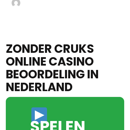
admin
APRIL 22, 2026
NO COMMENTS
ZONDER CRUKS
ONLINE CASINO
BEOORDELING IN
NEDERLAND
SPELEN