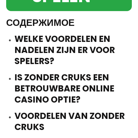
СОДЕРЖИМОЕ
WELKE VOORDELEN EN
NADELEN ZIJN ER VOOR
SPELERS?
IS ZONDER CRUKS EEN
BETROUWBARE ONLINE
CASINO OPTIE?
VOORDELEN VAN ZONDER
CRUKS