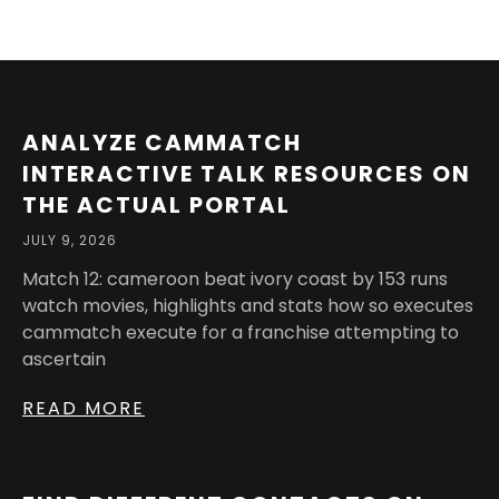
ANALYZE CAMMATCH
INTERACTIVE TALK RESOURCES ON
THE ACTUAL PORTAL
JULY 9, 2026
Match 12: cameroon beat ivory coast by 153 runs
watch movies, highlights and stats how so executes
cammatch execute for a franchise attempting to
ascertain
READ MORE