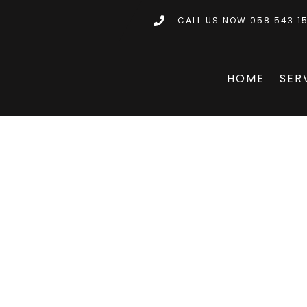
CALL US NOW 058 543 1
HOME
SER