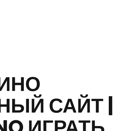
КАЛО.2664
ЗИНО
ЫЙ САЙТ |
INO ИГРАТЬ