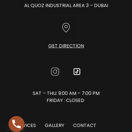
AL QUOZ INDUSTRIAL AREA 3 – DUBAI
GET DIRECTION
SAT – THU: 9:00 AM – 7:00 PM
FRIDAY : CLOSED
SERVICES
GALLERY
CONTACT