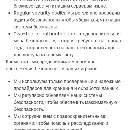
блокирует доступ к нашим серверам извне.
Regular security audits: мы регулярно проводим
аудиты безопасности, чтобы убедиться, что наши
системы безопасны.
Two-factor authentication: это дополнительная
мера безопасности, которая требует от вас ввода
кода, отправленного на ваш электронный адрес,
для доступа к вашему счету.
Кроме того, мы предпринимаем шаги для
обеспечения безопасности наших игроков:
Мы используем только проверенные и надежные
провайдеров для хранения и обработки данных.
Мы регулярно обновляем наши системы
безопасности, чтобы обеспечить максимальную
безопасность.
Мы сотрудничаем с правоохранительными
органами, чтобы помочь в расследовании и