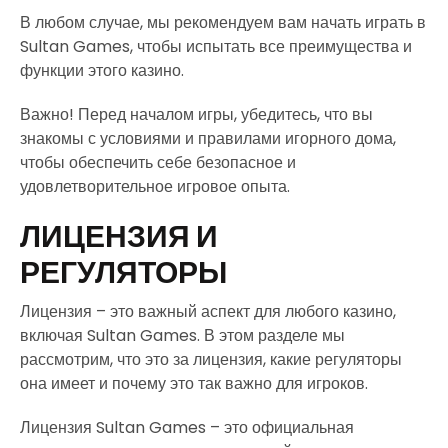
В любом случае, мы рекомендуем вам начать играть в
Sultan Games, чтобы испытать все преимущества и
функции этого казино.
Важно! Перед началом игры, убедитесь, что вы
знакомы с условиями и правилами игорного дома,
чтобы обеспечить себе безопасное и
удовлетворительное игровое опыта.
ЛИЦЕНЗИЯ И
РЕГУЛЯТОРЫ
Лицензия – это важный аспект для любого казино,
включая Sultan Games. В этом разделе мы
рассмотрим, что это за лицензия, какие регуляторы
она имеет и почему это так важно для игроков.
Лицензия Sultan Games – это официальная