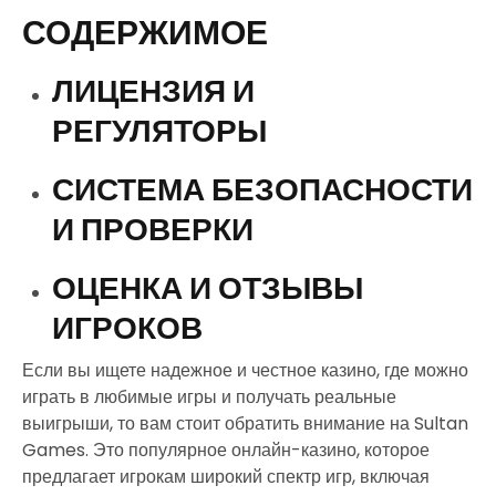
СОДЕРЖИМОЕ
ЛИЦЕНЗИЯ И
РЕГУЛЯТОРЫ
СИСТЕМА БЕЗОПАСНОСТИ
И ПРОВЕРКИ
ОЦЕНКА И ОТЗЫВЫ
ИГРОКОВ
Если вы ищете надежное и честное казино, где можно
играть в любимые игры и получать реальные
выигрыши, то вам стоит обратить внимание на Sultan
Games. Это популярное онлайн-казино, которое
предлагает игрокам широкий спектр игр, включая