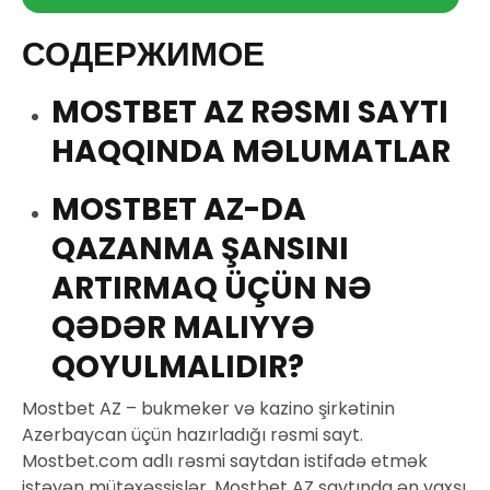
СОДЕРЖИМОЕ
MOSTBET AZ RƏSMI SAYTI
HAQQINDA MƏLUMATLAR
MOSTBET AZ-DA
QAZANMA ŞANSINI
ARTIRMAQ ÜÇÜN NƏ
QƏDƏR MALIYYƏ
QOYULMALIDIR?
Mostbet AZ – bukmeker və kazino şirkətinin
Azerbaycan üçün hazırladığı rəsmi sayt.
Mostbet.com adlı rəsmi saytdan istifadə etmək
istəyən mütəxəssislər, Mostbet AZ saytında ən yaxşı