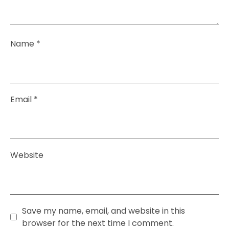
Name
*
Email
*
Website
Save my name, email, and website in this
browser for the next time I comment.