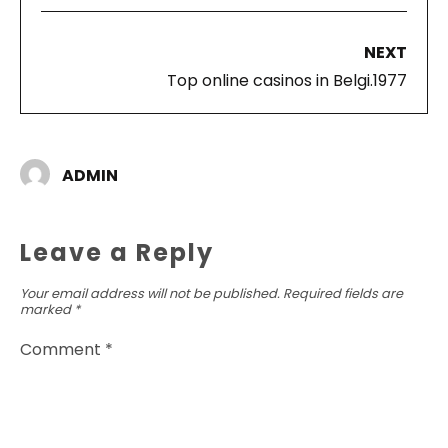
NEXT
Top online casinos in Belgi.1977
ADMIN
Leave a Reply
Your email address will not be published.
Required fields are
marked
*
Comment
*