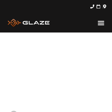
CONTACT US
BLOG
MOSTBET AZ –
BUKMEKER VE
KAZINO MOSTBET
GIRI RSMI SAYT.9651
(2)