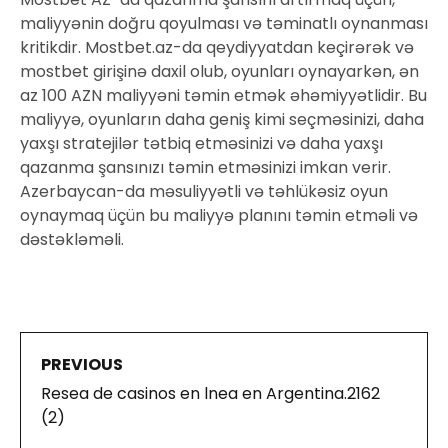
maliyyənin doğru qoyulması və təminatlı oynanması
kritikdir. Mostbet.az-da qeydiyyatdan keçirərək və
mostbet girişinə daxil olub, oyunları oynayarkən, ən
az 100 AZN maliyyəni təmin etmək əhəmiyyətlidir. Bu
maliyyə, oyunların daha geniş kimi seçməsinizi, daha
yaxşı stratejilər tətbiq etməsinizi və daha yaxşı
qazanma şansınızı təmin etməsinizi imkan verir.
Azerbaycan-da məsuliyyətli və təhlükəsiz oyun
oynaymaq üçün bu maliyyə planını təmin etməli və
dəstəkləməli.
PREVIOUS
Resea de casinos en lnea en Argentina.2162
(2)