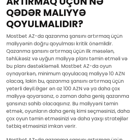
ARTIRMAQ ÜÇÜN NƏ
QƏDƏR MALIYYƏ
QOYULMALIDIR?
Mostbet AZ-da qazanma şansını artırmaq üçün
maliyyənin doğru qoyulması kritik önəmlidir.
Qazanma şansını artırmaq üçün ilk məsələn,
təhlükəsiz və uyğun maliyyə planı təmin etməli və
bu planı dəstəkləməli. Mostbet AZ-da oyun
oynayarkən, minimum qoyulacaq maliyyə 10 AZN
olacaq, lakin bu, qazanma şansını artırmaq üçün
yeterli deyil.Əgər ən az 100 AZN və ya daha çox
maliyyə qoyarsanız, o zaman daha geniş qazanma
şansınızı sahib olacaqsınız. Bu maliyyəni təmin
etmək, oyunların daha geniş kimi seçməsinizi, daha
çox oyun təmin etməsinizi və daha yaxşı stratejilər
tətbiq etməsinizi imkan verir.
Mostbet AZ-da qazanma şansını artırmaq üçün,