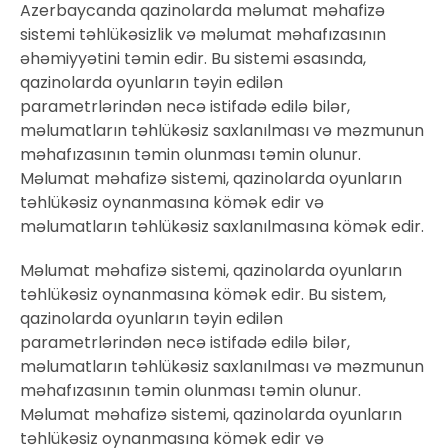
Azerbaycanda qazinolarda məlumat məhafizə
sistemi təhlükəsizlik və məlumat məhafızasının
əhəmiyyətini təmin edir. Bu sistemi əsasında,
qazinolarda oyunların təyin edilən
parametrlərindən necə istifadə edilə bilər,
məlumatların təhlükəsiz saxlanılması və məzmunun
məhafızasının təmin olunması təmin olunur.
Məlumat məhafizə sistemi, qazinolarda oyunların
təhlükəsiz oynanmasına kömək edir və
məlumatların təhlükəsiz saxlanılmasına kömək edir.
Məlumat məhafizə sistemi, qazinolarda oyunların
təhlükəsiz oynanmasına kömək edir. Bu sistem,
qazinolarda oyunların təyin edilən
parametrlərindən necə istifadə edilə bilər,
məlumatların təhlükəsiz saxlanılması və məzmunun
məhafızasının təmin olunması təmin olunur.
Məlumat məhafizə sistemi, qazinolarda oyunların
təhlükəsiz oynanmasına kömək edir və