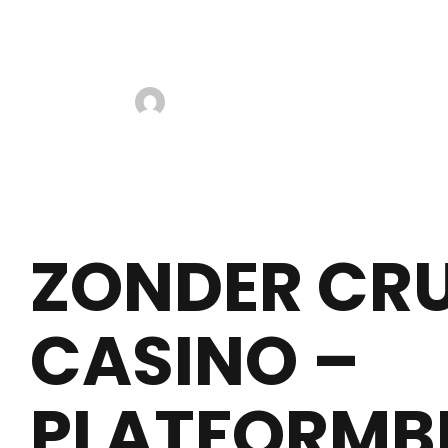
PLATFORMBE
admin
MARCH 31, 2026
NO COMMENTS
ZONDER CRU
CASINO –
PLATFORMB