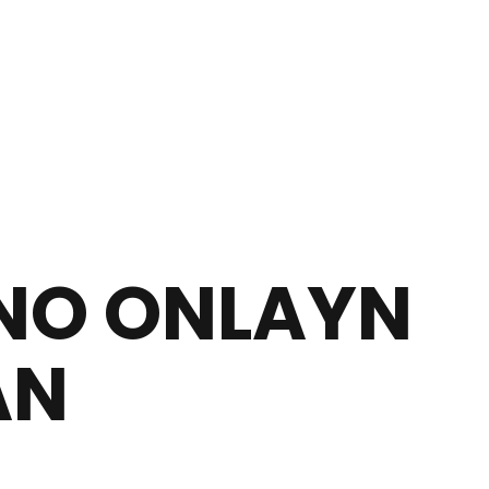
4236 (2)
INO ONLAYN
AN