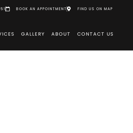
551
BOOK AN APPOINTMENT
FIND US ON MAP
VICES
GALLERY
ABOUT
CONTACT US