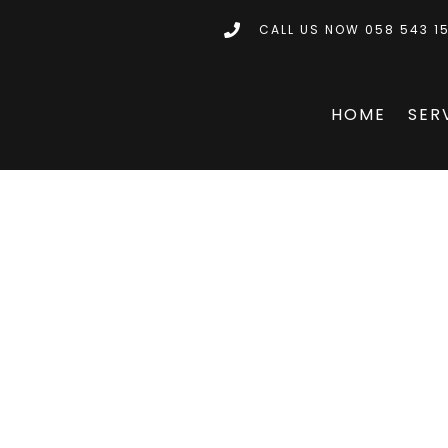
CALL US NOW 058 543 1
HOME
SER