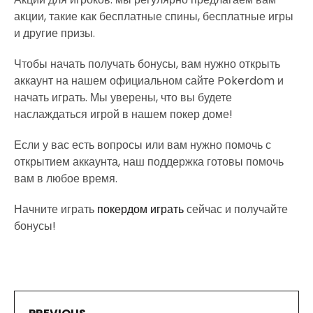
акции, такие как бесплатные спины, бесплатные игры
и другие призы.
Чтобы начать получать бонусы, вам нужно открыть
аккаунт на нашем официальном сайте Pokerdom и
начать играть. Мы уверены, что вы будете
наслаждаться игрой в нашем покер доме!
Если у вас есть вопросы или вам нужно помочь с
открытием аккаунта, наш поддержка готовы помочь
вам в любое время.
Начните играть
покердом играть
сейчас и получайте
бонусы!