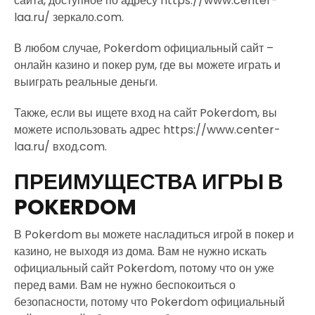
сайта, доступное по адресу https://www.center-
laa.ru/ зеркало.com.
В любом случае, Pokerdom официальный сайт –
онлайн казино и покер рум, где вы можете играть и
выиграть реальные деньги.
Также, если вы ищете вход на сайт Pokerdom, вы
можете использовать адрес https://www.center-
laa.ru/ вход.com.
ПРЕИМУЩЕСТВА ИГРЫ В
POKERDOM
В Pokerdom вы можете насладиться игрой в покер и
казино, не выходя из дома. Вам не нужно искать
официальный сайт Pokerdom, потому что он уже
перед вами. Вам не нужно беспокоиться о
безопасности, потому что Pokerdom официальный