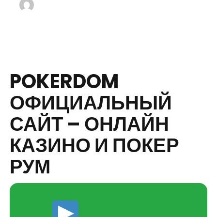
admin
MARCH 17, 2026
NO COMMENTS
POKERDOM
ОФИЦИАЛЬНЫЙ
САЙТ – ОНЛАЙН
КАЗИНО И ПОКЕР
РУМ