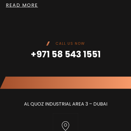
READ MORE
CALL US NOW
+971 58 543 1551
AL QUOZ INDUSTRIAL AREA 3 – DUBAI