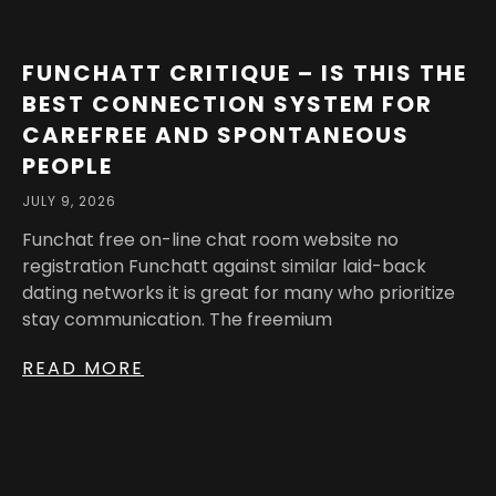
FUNCHATT CRITIQUE – IS THIS THE
BEST CONNECTION SYSTEM FOR
CAREFREE AND SPONTANEOUS
PEOPLE
JULY 9, 2026
Funchat free on-line chat room website no
registration Funchatt against similar laid-back
dating networks it is great for many who prioritize
stay communication. The freemium
READ MORE