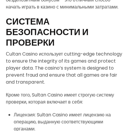
начать играть в казино с минимальными затратами.
СИСТЕМА
БЕЗОПАСНОСТИ И
ПРОВЕРКИ
Сultan Casino использует cutting-edge technology
to ensure the integrity of its games and protect
player data. The casino’s system is designed to
prevent fraud and ensure that all games are fair
and transparent.
Кроме того, Sultan Casino имеет строгую систему
проверки, которая включает в себя:
Лицензия: Sultan Casino имеет лицензию на
операцию, выданную соответствующими
органами.