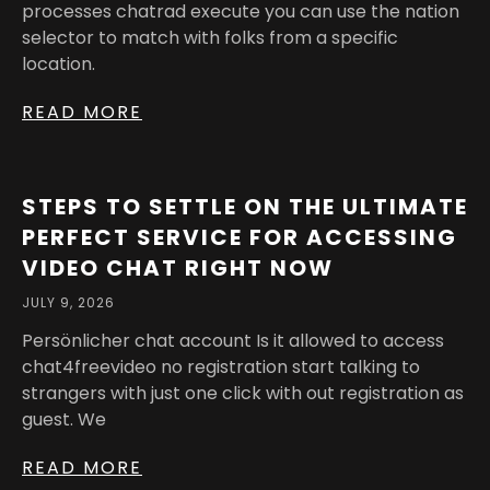
processes chatrad execute you can use the nation
selector to match with folks from a specific
location.
READ MORE
STEPS TO SETTLE ON THE ULTIMATE
PERFECT SERVICE FOR ACCESSING
VIDEO CHAT RIGHT NOW
JULY 9, 2026
Persönlicher chat account Is it allowed to access
chat4freevideo no registration start talking to
strangers with just one click with out registration as
guest. We
READ MORE