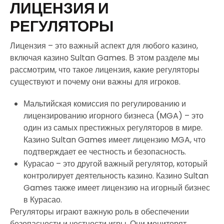
ЛИЦЕНЗИЯ И
РЕГУЛЯТОРЫ
Лицензия – это важный аспект для любого казино,
включая казино Sultan Games. В этом разделе мы
рассмотрим, что такое лицензия, какие регуляторы
существуют и почему они важны для игроков.
Мальтийская комиссия по регулированию и
лицензированию игорного бизнеса (MGA) – это
один из самых престижных регуляторов в мире.
Казино Sultan Games имеет лицензию MGA, что
подтверждает ее честность и безопасность.
Курасао – это другой важный регулятор, который
контролирует деятельность казино. Казино Sultan
Games также имеет лицензию на игорный бизнес
в Курасао.
Регуляторы играют важную роль в обеспечении
безопасности и честности игры. Они мониторят