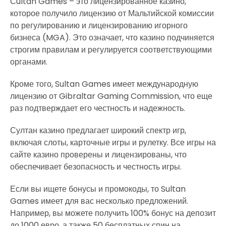
Сultan Games – это лицензированное казино,
которое получило лицензию от Мальтийской комиссии
по регулированию и лицензированию игорного
бизнеса (MGA). Это означает, что казино подчиняется
строгим правилам и регулируется соответствующими
органами.
Кроме того, Sultan Games имеет международную
лицензию от Gibraltar Gaming Commission, что еще
раз подтверждает его честность и надежность.
Султан казино предлагает широкий спектр игр,
включая слоты, карточные игры и рулетку. Все игры на
сайте казино проверены и лицензированы, что
обеспечивает безопасность и честность игры.
Если вы ищете бонусы и промокоды, то Sultan
Games имеет для вас несколько предложений.
Например, вы можете получить 100% бонус на депозит
до 1000 евро, а также 50 бесплатных спин на