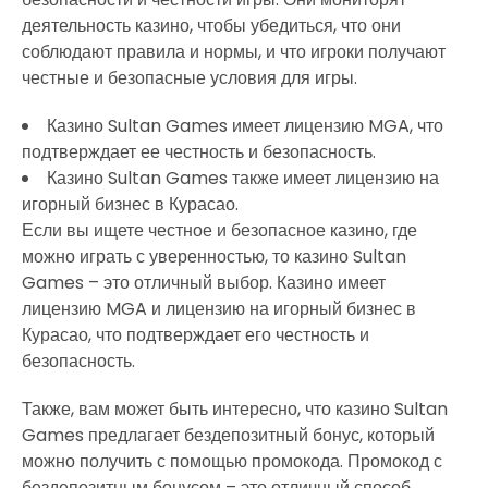
деятельность казино, чтобы убедиться, что они
соблюдают правила и нормы, и что игроки получают
честные и безопасные условия для игры.
Казино Sultan Games имеет лицензию MGA, что
подтверждает ее честность и безопасность.
Казино Sultan Games также имеет лицензию на
игорный бизнес в Курасао.
Если вы ищете честное и безопасное казино, где
можно играть с уверенностью, то казино Sultan
Games – это отличный выбор. Казино имеет
лицензию MGA и лицензию на игорный бизнес в
Курасао, что подтверждает его честность и
безопасность.
Также, вам может быть интересно, что казино Sultan
Games предлагает бездепозитный бонус, который
можно получить с помощью промокода. Промокод с
бездепозитным бонусом – это отличный способ