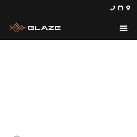
CONTACT US
BLOG
SULTAN GAMES
ЧЕСТНАЯ ИГРА И
ЛИЦЕНЗИЯ.3468 (2)