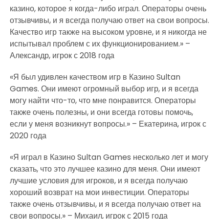
казино, которое я когда-либо играл. Операторы очень
отзывчивы, и я всегда получаю ответ на свои вопросы.
Качество игр также на высоком уровне, и я никогда не
испытывал проблем с их функционированием.» –
Александр, игрок с 2018 года
«Я был удивлен качеством игр в Казино Sultan
Games. Они имеют огромный выбор игр, и я всегда
могу найти что-то, что мне понравится. Операторы
также очень полезны, и они всегда готовы помочь,
если у меня возникнут вопросы.» – Екатерина, игрок с
2020 года
«Я играл в Казино Sultan Games несколько лет и могу
сказать, что это лучшее казино для меня. Они имеют
лучшие условия для игроков, и я всегда получаю
хороший возврат на мои инвестиции. Операторы
также очень отзывчивы, и я всегда получаю ответ на
свои вопросы.» – Михаил, игрок с 2015 года