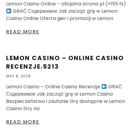
Lemon Casino Online – oficjalna strona pl (+155 fs)
GRAĆ Содержимое Jak zacząć grę w Lemon
Casino Online Oferta gier i promocji w Lemon
READ MORE
LEMON CASINO – ONLINE CASINO
RECENZJE.5213
MAY 8, 2026
Lemon Casino – Online Casino Recenzje
GRAĆ
Содержимое Jak zacząć grę w Lemon Casino
Bezpieczeństwo i zaufanie Gry dostępne w Lemon
Casino Gry na
READ MORE