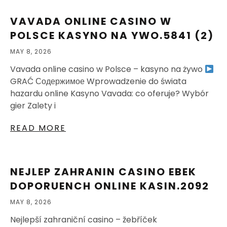
VAVADA ONLINE CASINO W
POLSCE KASYNO NA YWO.5841 (2)
MAY 8, 2026
Vavada online casino w Polsce – kasyno na żywo
GRAĆ Содержимое Wprowadzenie do świata
hazardu online Kasyno Vavada: co oferuje? Wybór
gier Zalety i
READ MORE
NEJLEP ZAHRANIN CASINO EBEK
DOPORUENCH ONLINE KASIN.2092
MAY 8, 2026
Nejlepší zahraniční casino – žebříček