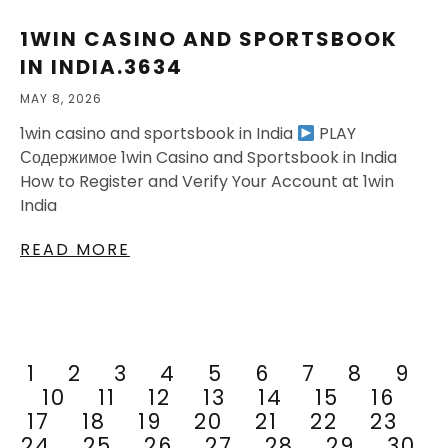
1WIN CASINO AND SPORTSBOOK
IN INDIA.3634
MAY 8, 2026
1win casino and sportsbook in India
PLAY
Содержимое 1win Casino and Sportsbook in India
How to Register and Verify Your Account at 1win
India
READ MORE
1
2
3
4
5
6
7
8
9
10
11
12
13
14
15
16
17
18
19
20
21
22
23
24
25
26
27
28
29
30