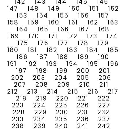
142
143
144
145
146
147
148
149
150
151
152
153
154
155
156
157
158
159
160
161
162
163
164
165
166
167
168
169
170
171
172
173
174
175
176
177
178
179
180
181
182
183
184
185
186
187
188
189
190
191
192
193
194
195
196
197
198
199
200
201
202
203
204
205
206
207
208
209
210
211
212
213
214
215
216
217
218
219
220
221
222
223
224
225
226
227
228
229
230
231
232
233
234
235
236
237
238
239
240
241
242