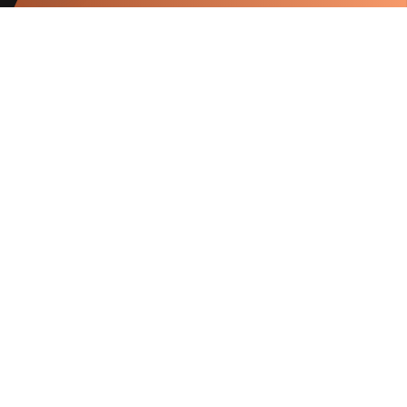
AL QUOZ INDUSTRIAL AREA 3 – DUBAI
GET DIRECTION
SAT – THU: 9:00 AM – 7:00 PM
FRIDAY : CLOSED