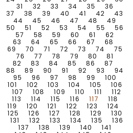
31
32
33
34
35
36
37
38
39
40
41
42
43
44
45
46
47
48
49
50
51
52
53
54
55
56
57
58
59
60
61
62
63
64
65
66
67
68
69
70
71
72
73
74
75
76
77
78
79
80
81
82
83
84
85
86
87
88
89
90
91
92
93
94
95
96
97
98
99
100
101
102
103
104
105
106
107
108
109
110
111
112
113
114
115
116
117
118
119
120
121
122
123
124
125
126
127
128
129
130
131
132
133
134
135
136
137
138
139
140
141