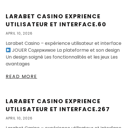
LARABET CASINO EXPRIENCE
UTILISATEUR ET INTERFACE.60
APRIL 10, 2026
Larabet Casino – expérience utilisateur et interface
JOUER Содержимое La plateforme et son design
Un design soigné Les fonctionnalités et les jeux Les
avantages
READ MORE
LARABET CASINO EXPRIENCE
UTILISATEUR ET INTERFACE.267
APRIL 10, 2026