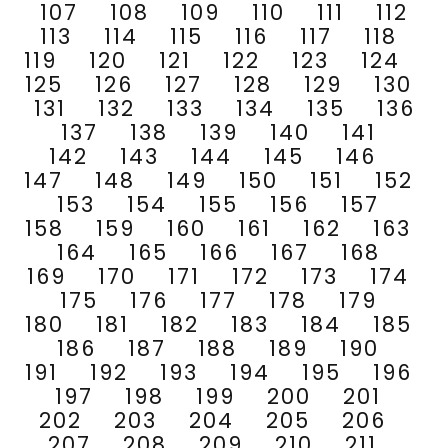
107
108
109
110
111
112
113
114
115
116
117
118
119
120
121
122
123
124
125
126
127
128
129
130
131
132
133
134
135
136
137
138
139
140
141
142
143
144
145
146
147
148
149
150
151
152
153
154
155
156
157
158
159
160
161
162
163
164
165
166
167
168
169
170
171
172
173
174
175
176
177
178
179
180
181
182
183
184
185
186
187
188
189
190
191
192
193
194
195
196
197
198
199
200
201
202
203
204
205
206
207
208
209
210
211