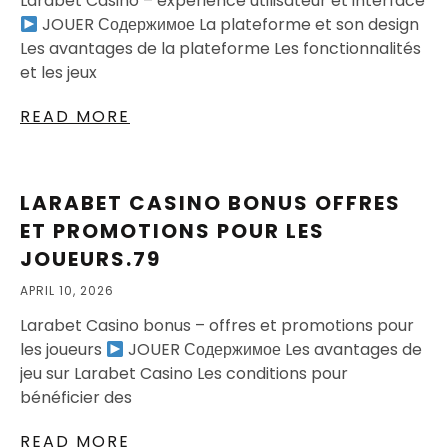
Larabet Casino – expérience utilisateur et interface
JOUER Содержимое La plateforme et son design
Les avantages de la plateforme Les fonctionnalités
et les jeux
READ MORE
LARABET CASINO BONUS OFFRES
ET PROMOTIONS POUR LES
JOUEURS.79
APRIL 10, 2026
Larabet Casino bonus – offres et promotions pour
les joueurs
JOUER Содержимое Les avantages de
jeu sur Larabet Casino Les conditions pour
bénéficier des
READ MORE