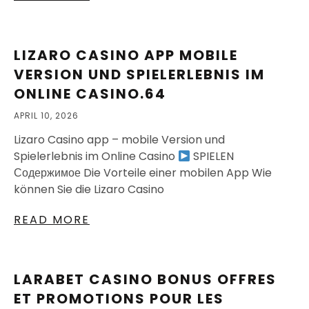
LIZARO CASINO APP MOBILE
VERSION UND SPIELERLEBNIS IM
ONLINE CASINO.64
APRIL 10, 2026
Lizaro Casino app – mobile Version und
Spielerlebnis im Online Casino
SPIELEN
Содержимое Die Vorteile einer mobilen App Wie
können Sie die Lizaro Casino
READ MORE
LARABET CASINO BONUS OFFRES
ET PROMOTIONS POUR LES