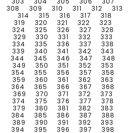
303
304
305
306
307
308
309
310
311
312
313
314
315
316
317
318
319
320
321
322
323
324
325
326
327
328
329
330
331
332
333
334
335
336
337
338
339
340
341
342
343
344
345
346
347
348
349
350
351
352
353
354
355
356
357
358
359
360
361
362
363
364
365
366
367
368
369
370
371
372
373
374
375
376
377
378
379
380
381
382
383
384
385
386
387
388
389
390
391
392
393
394
395
396
397
398