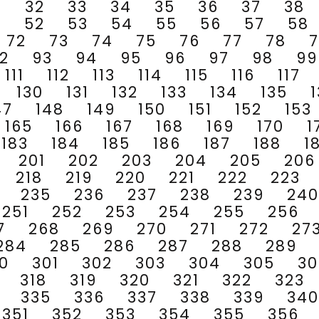
1
32
33
34
35
36
37
38
1
52
53
54
55
56
57
58
72
73
74
75
76
77
78
2
93
94
95
96
97
98
99
111
112
113
114
115
116
117
130
131
132
133
134
135
47
148
149
150
151
152
153
165
166
167
168
169
170
1
183
184
185
186
187
188
1
201
202
203
204
205
206
218
219
220
221
222
223
235
236
237
238
239
240
251
252
253
254
255
256
7
268
269
270
271
272
27
284
285
286
287
288
289
0
301
302
303
304
305
30
318
319
320
321
322
323
335
336
337
338
339
340
351
352
353
354
355
356