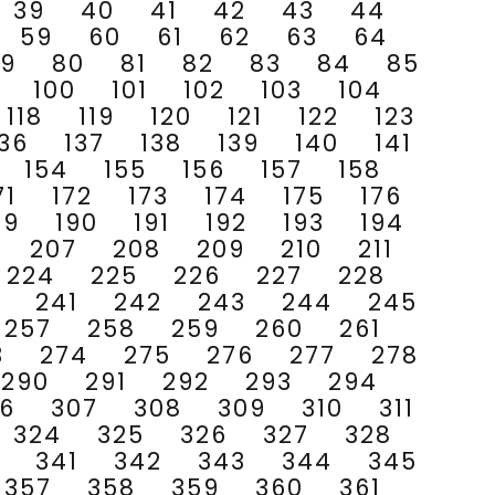
39
40
41
42
43
44
59
60
61
62
63
64
79
80
81
82
83
84
85
100
101
102
103
104
118
119
120
121
122
123
136
137
138
139
140
141
154
155
156
157
158
71
172
173
174
175
176
89
190
191
192
193
194
207
208
209
210
211
224
225
226
227
228
241
242
243
244
245
257
258
259
260
261
3
274
275
276
277
278
290
291
292
293
294
6
307
308
309
310
311
324
325
326
327
328
341
342
343
344
345
357
358
359
360
361