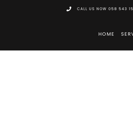
CALL US NOW 058 543 1
HOME
SER