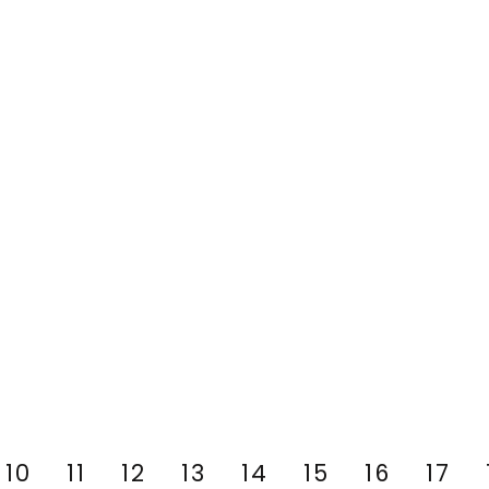
10
11
12
13
14
15
16
17