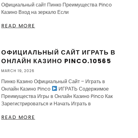
Официальный сайт Пинко Преимущества Pinco
Казино Вход на зеркало Если
READ MORE
ОФИЦИАЛЬНЫЙ САЙТ ИГРАТЬ В
ОНЛАЙН КАЗИНО PINCO.10565
MARCH 19, 2026
Пинко Казино Официальный Сайт – Играть в
Онлайн Казино Pinco
ИГРАТЬ Содержимое
Преимущества Игры в Онлайн Казино Pinco Как
Зарегистрироваться и Начать Играть в
READ MORE