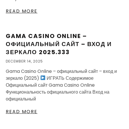
READ MORE
GAMA CASINO ONLINE –
ОФИЦИАЛЬНЫЙ САЙТ – ВХОД И
ЗЕРКАЛО 2025.333
DECEMBER 14, 2025
Gama Casino Online – официальный сайт – вход и
зеркало (2025)
ИГРАТЬ Содержимое
Официальный сайт Gama Casino Online
Функциональность официального сайта Вход на
официальный
READ MORE