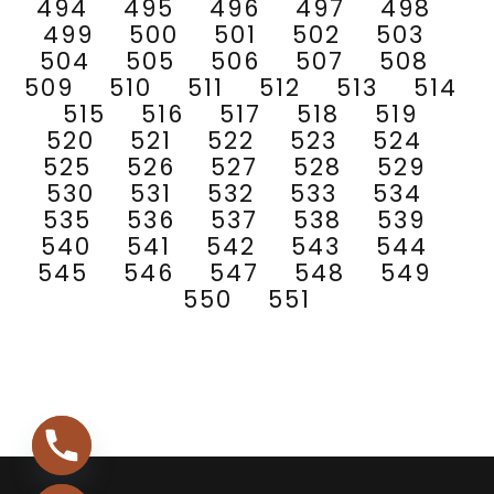
494
495
496
497
498
499
500
501
502
503
504
505
506
507
508
509
510
511
512
513
514
515
516
517
518
519
520
521
522
523
524
525
526
527
528
529
530
531
532
533
534
535
536
537
538
539
540
541
542
543
544
545
546
547
548
549
550
551