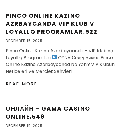
PINCO ONLINE KAZINO
AZRBAYCANDA VIP KLUB V
LOYALLQ PROQRAMLAR.522
DECEMBER 15, 2025
Pinco Online Kazino Azərbaycanda – VIP Klub və
Loyallıq Proqramları
OYNA Содержимое Pinco
Online Kazino Azərbaycanda Nə Yəni? VIP Klubun
Nəticələri Və Mərciət Səhvləri
READ MORE
ОНЛАЙН – GAMA CASINO
ONLINE.549
DECEMBER 15, 2025