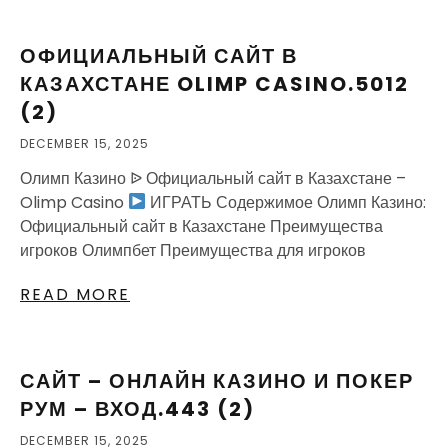
ОФИЦИАЛЬНЫЙ САЙТ В
КАЗАХСТАНЕ OLIMP CASINO.5012
(2)
DECEMBER 15, 2025
Олимп Казино ᐉ Официальный сайт в Казахстане –
Olimp Casino
ИГРАТЬ Содержимое Олимп Казино:
Официальный сайт в Казахстане Преимущества
игроков Олимпбет Преимущества для игроков
READ MORE
САЙТ – ОНЛАЙН КАЗИНО И ПОКЕР
РУМ – ВХОД.443 (2)
DECEMBER 15, 2025