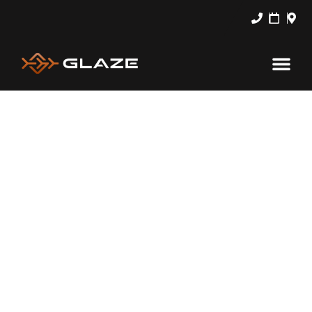
CONTACT US