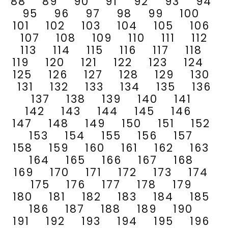
88
89
90
91
92
93
94
95
96
97
98
99
100
101
102
103
104
105
106
107
108
109
110
111
112
113
114
115
116
117
118
119
120
121
122
123
124
125
126
127
128
129
130
131
132
133
134
135
136
137
138
139
140
141
142
143
144
145
146
147
148
149
150
151
152
153
154
155
156
157
158
159
160
161
162
163
164
165
166
167
168
169
170
171
172
173
174
175
176
177
178
179
180
181
182
183
184
185
186
187
188
189
190
191
192
193
194
195
196