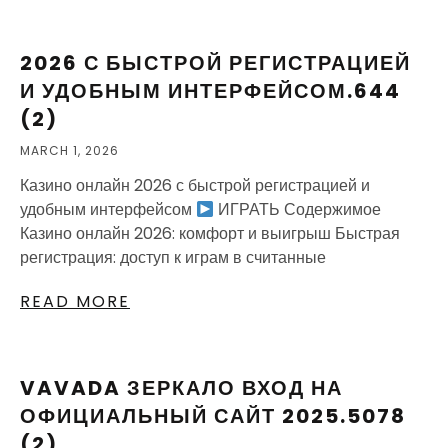
2026 С БЫСТРОЙ РЕГИСТРАЦИЕЙ
И УДОБНЫМ ИНТЕРФЕЙСОМ.644
(2)
MARCH 1, 2026
Казино онлайн 2026 с быстрой регистрацией и
удобным интерфейсом
ИГРАТЬ Содержимое
Казино онлайн 2026: комфорт и выигрыш Быстрая
регистрация: доступ к играм в считанные
READ MORE
VAVADA ЗЕРКАЛО ВХОД НА
ОФИЦИАЛЬНЫЙ САЙТ 2025.5078
(2)