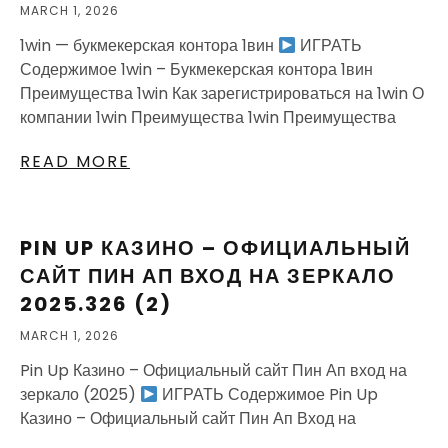
MARCH 1, 2026
1win — букмекерская контора 1вин
ИГРАТЬ
Содержимое 1win – Букмекерская контора 1вин
Преимущества 1win Как зарегистрироваться на 1win О
компании 1win Преимущества 1win Преимущества
READ MORE
PIN UP КАЗИНО – ОФИЦИАЛЬНЫЙ
САЙТ ПИН АП ВХОД НА ЗЕРКАЛО
2025.326 (2)
MARCH 1, 2026
Pin Up Казино – Официальный сайт Пин Ап вход на
зеркало (2025)
ИГРАТЬ Содержимое Pin Up
Казино – Официальный сайт Пин Ап Вход на