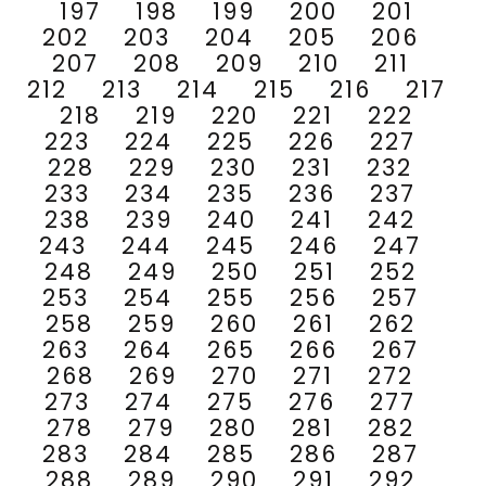
197
198
199
200
201
202
203
204
205
206
207
208
209
210
211
212
213
214
215
216
217
218
219
220
221
222
223
224
225
226
227
228
229
230
231
232
233
234
235
236
237
238
239
240
241
242
243
244
245
246
247
248
249
250
251
252
253
254
255
256
257
258
259
260
261
262
263
264
265
266
267
268
269
270
271
272
273
274
275
276
277
278
279
280
281
282
283
284
285
286
287
288
289
290
291
292