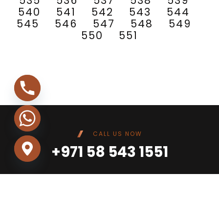
535
536
537
538
539
540
541
542
543
544
545
546
547
548
549
550
551
CALL US NOW
+971 58 543 1551