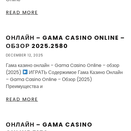
READ MORE
ОНЛАЙН – GAMA CASINO ONLINE –
ОБЗОР 2025.2580
DECEMBER 12, 2025
Гама казино онлайн – Gama Casino Online – обзор
(2025)
ИГРАТЬ Содержимое Гама Казино Онлайн
– Gama Casino Online – Обзор (2025)
Преимущества и
READ MORE
ОНЛАЙН – GAMA CASINO