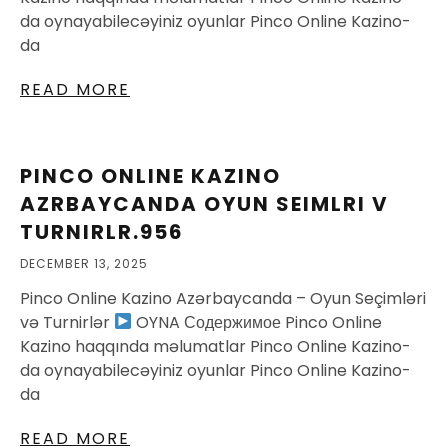
da oynayabilecəyiniz oyunlar Pinco Online Kazino-
da
READ MORE
PINCO ONLINE KAZINO
AZRBAYCANDA OYUN SEIMLRI V
TURNIRLR.956
DECEMBER 13, 2025
Pinco Online Kazino Azərbaycanda – Oyun Seçimləri
və Turnirlər
OYNA Содержимое Pinco Online
Kazino haqqında məlumatlar Pinco Online Kazino-
da oynayabilecəyiniz oyunlar Pinco Online Kazino-
da
READ MORE