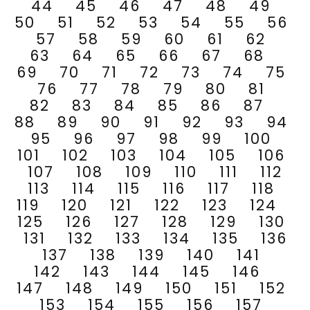
44
45
46
47
48
49
50
51
52
53
54
55
56
57
58
59
60
61
62
63
64
65
66
67
68
69
70
71
72
73
74
75
76
77
78
79
80
81
82
83
84
85
86
87
88
89
90
91
92
93
94
95
96
97
98
99
100
101
102
103
104
105
106
107
108
109
110
111
112
113
114
115
116
117
118
119
120
121
122
123
124
125
126
127
128
129
130
131
132
133
134
135
136
137
138
139
140
141
142
143
144
145
146
147
148
149
150
151
152
153
154
155
156
157