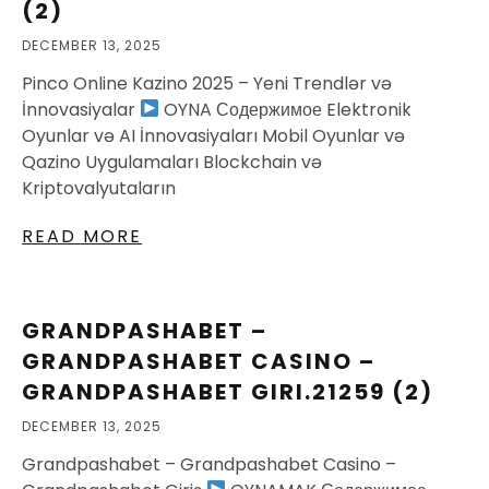
(2)
DECEMBER 13, 2025
Pinco Online Kazino 2025 – Yeni Trendlər və
İnnovasiyalar
OYNA Содержимое Elektronik
Oyunlar və AI İnnovasiyaları Mobil Oyunlar və
Qazino Uygulamaları Blockchain və
Kriptovalyutaların
READ MORE
GRANDPASHABET –
GRANDPASHABET CASINO –
GRANDPASHABET GIRI.21259 (2)
DECEMBER 13, 2025
Grandpashabet – Grandpashabet Casino –