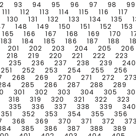
2
93
94
95
96
97
98
99
111
112
113
114
115
116
117
130
131
132
133
134
135
47
148
149
150
151
152
153
165
166
167
168
169
170
1
183
184
185
186
187
188
1
201
202
203
204
205
206
218
219
220
221
222
223
235
236
237
238
239
240
251
252
253
254
255
256
7
268
269
270
271
272
27
284
285
286
287
288
289
0
301
302
303
304
305
30
318
319
320
321
322
323
335
336
337
338
339
340
351
352
353
354
355
356
7
368
369
370
371
372
37
384
385
386
387
388
389
00
401
402
403
404
405