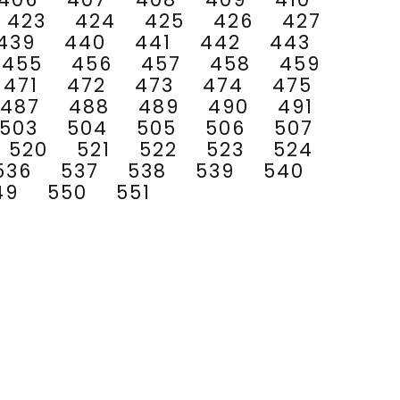
423
424
425
426
427
439
440
441
442
443
455
456
457
458
459
471
472
473
474
475
487
488
489
490
491
503
504
505
506
507
520
521
522
523
524
536
537
538
539
540
49
550
551