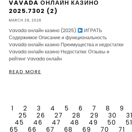
VAVADA ОНЛАЙН КАЗИНО
2025.7302 (2)
MARCH 29, 2026
Vavada онлайн казино (2025)
ИГРАТЬ
Содержимое Описание и функциональность
Vavada онлайн казино Преимущества и недостатки
Vavada онлайн казино Недостатки: Отзывы и
рейтинг Vavada онлайн
READ MORE
1
2
3
4
5
6
7
8
9
25
26
27
28
29
30
3
45
46
47
48
49
50
5
65
66
67
68
69
70
71