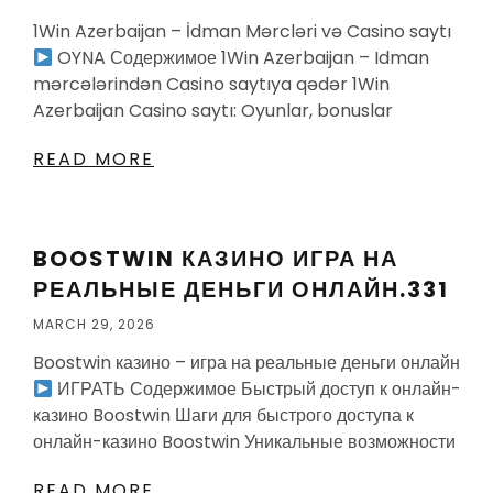
1Win Azerbaijan – İdman Mərcləri və Casino saytı
OYNA Содержимое 1Win Azerbaijan – Idman
mərcələrindən Casino saytıya qədər 1Win
Azerbaijan Casino saytı: Oyunlar, bonuslar
READ MORE
BOOSTWIN КАЗИНО ИГРА НА
РЕАЛЬНЫЕ ДЕНЬГИ ОНЛАЙН.331
MARCH 29, 2026
Boostwin казино – игра на реальные деньги онлайн
ИГРАТЬ Содержимое Быстрый доступ к онлайн-
казино Boostwin Шаги для быстрого доступа к
онлайн-казино Boostwin Уникальные возможности
READ MORE