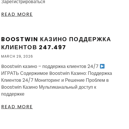
Зарегистрироваться
READ MORE
BOOSTWIN КАЗИНО ПОДДЕРЖКА
КЛИЕНТОВ 247.497
MARCH 29, 2026
Boostwin казино – поддержка клиентов 24/7
ИГРАТЬ Содержимое Boostwin Казино: Поддержка
Клиентов 24/7 Мониторинг и Решение Проблем в
Boostwin Казино Мультиканальный доступ к
поддержке
READ MORE