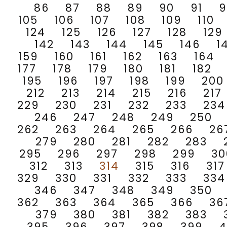
86
87
88
89
90
91
9
105
106
107
108
109
110
124
125
126
127
128
129
142
143
144
145
146
1
159
160
161
162
163
164
177
178
179
180
181
182
195
196
197
198
199
200
212
213
214
215
216
217
229
230
231
232
233
234
246
247
248
249
250
262
263
264
265
266
26
279
280
281
282
283
295
296
297
298
299
30
312
313
314
315
316
317
329
330
331
332
333
334
346
347
348
349
350
362
363
364
365
366
36
379
380
381
382
383
395
396
397
398
399
4