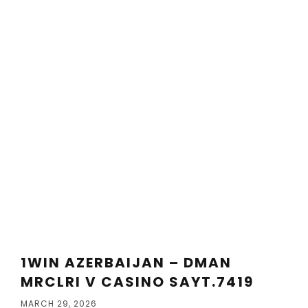
1WIN AZERBAIJAN – DMAN
MRCLRI V CASINO SAYT.7419
MARCH 29, 2026