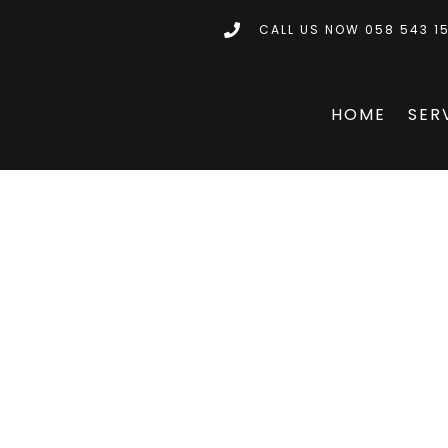
CALL US NOW 058 543 1
HOME
SER