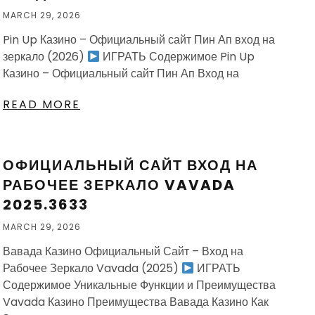
MARCH 29, 2026
Pin Up Казино – Официальный сайт Пин Ап вход на
зеркало (2026)
ИГРАТЬ Содержимое Pin Up
Казино – Официальный сайт Пин Ап Вход на
READ MORE
ОФИЦИАЛЬНЫЙ САЙТ ВХОД НА
РАБОЧЕЕ ЗЕРКАЛО VAVADA
2025.3633
MARCH 29, 2026
Вавада Казино Официальный Сайт – Вход на
Рабочее Зеркало Vavada (2025)
ИГРАТЬ
Содержимое Уникальные Функции и Преимущества
Vavada Казино Преимущества Вавада Казино Как