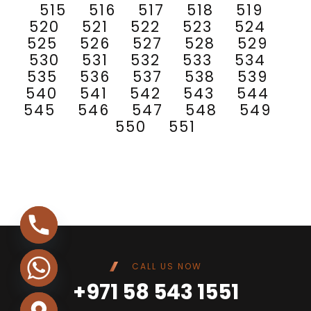
515
516
517
518
519
520
521
522
523
524
525
526
527
528
529
530
531
532
533
534
535
536
537
538
539
540
541
542
543
544
545
546
547
548
549
550
551
CALL US NOW
+971 58 543 1551