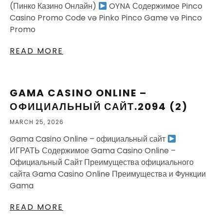
(Пинко Казино Онлайн)
OYNA Содержимое Pinco
Casino Promo Code və Pinko Pinco Game və Pinco
Promo
READ MORE
GAMA CASINO ONLINE –
ОФИЦИАЛЬНЫЙ САЙТ.2094 (2)
MARCH 25, 2026
Gama Casino Online – официальный сайт
ИГРАТЬ Содержимое Gama Casino Online –
Официальный Сайт Преимущества официального
сайта Gama Casino Online Преимущества и Функции
Gama
READ MORE