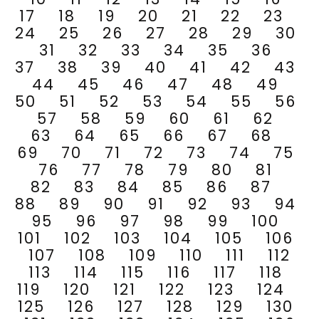
17
18
19
20
21
22
23
24
25
26
27
28
29
30
31
32
33
34
35
36
37
38
39
40
41
42
43
44
45
46
47
48
49
50
51
52
53
54
55
56
57
58
59
60
61
62
63
64
65
66
67
68
69
70
71
72
73
74
75
76
77
78
79
80
81
82
83
84
85
86
87
88
89
90
91
92
93
94
95
96
97
98
99
100
101
102
103
104
105
106
107
108
109
110
111
112
113
114
115
116
117
118
119
120
121
122
123
124
125
126
127
128
129
130