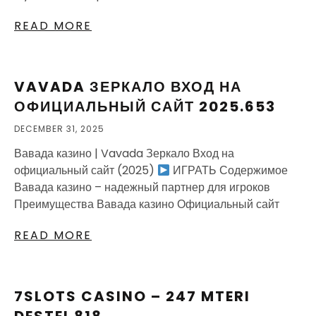
READ MORE
VAVADA ЗЕРКАЛО ВХОД НА
ОФИЦИАЛЬНЫЙ САЙТ 2025.653
DECEMBER 31, 2025
Вавада казино | Vavada Зеркало Вход на
официальный сайт (2025)
ИГРАТЬ Содержимое
Вавада казино – надежный партнер для игроков
Преимущества Вавада казино Официальный сайт
READ MORE
7SLOTS CASINO – 247 MTERI