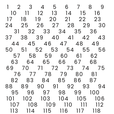
1
2
3
4
5
6
7
8
9
10
11
12
13
14
15
16
17
18
19
20
21
22
23
24
25
26
27
28
29
30
31
32
33
34
35
36
37
38
39
40
41
42
43
44
45
46
47
48
49
50
51
52
53
54
55
56
57
58
59
60
61
62
63
64
65
66
67
68
69
70
71
72
73
74
75
76
77
78
79
80
81
82
83
84
85
86
87
88
89
90
91
92
93
94
95
96
97
98
99
100
101
102
103
104
105
106
107
108
109
110
111
112
113
114
115
116
117
118