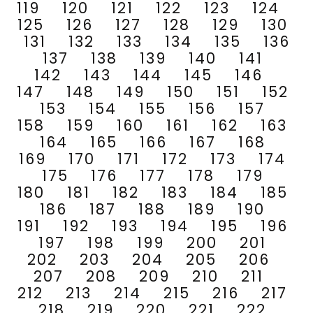
119
120
121
122
123
124
125
126
127
128
129
130
131
132
133
134
135
136
137
138
139
140
141
142
143
144
145
146
147
148
149
150
151
152
153
154
155
156
157
158
159
160
161
162
163
164
165
166
167
168
169
170
171
172
173
174
175
176
177
178
179
180
181
182
183
184
185
186
187
188
189
190
191
192
193
194
195
196
197
198
199
200
201
202
203
204
205
206
207
208
209
210
211
212
213
214
215
216
217
218
219
220
221
222