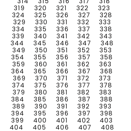
314
315
316
317
318
319
320
321
322
323
324
325
326
327
328
329
330
331
332
333
334
335
336
337
338
339
340
341
342
343
344
345
346
347
348
349
350
351
352
353
354
355
356
357
358
359
360
361
362
363
364
365
366
367
368
369
370
371
372
373
374
375
376
377
378
379
380
381
382
383
384
385
386
387
388
389
390
391
392
393
394
395
396
397
398
399
400
401
402
403
404
405
406
407
408