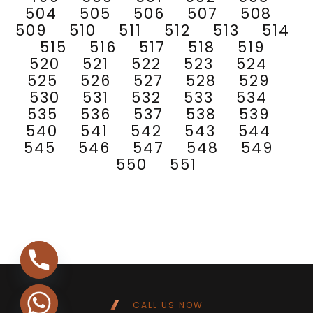
504
505
506
507
508
509
510
511
512
513
514
515
516
517
518
519
520
521
522
523
524
525
526
527
528
529
530
531
532
533
534
535
536
537
538
539
540
541
542
543
544
545
546
547
548
549
550
551
CALL US NOW