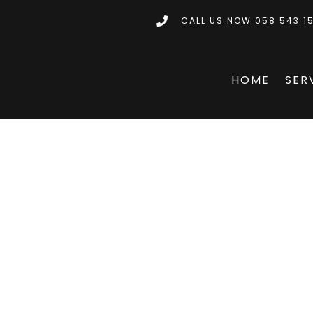
CALL US NOW 058 543 1
HOME
SER