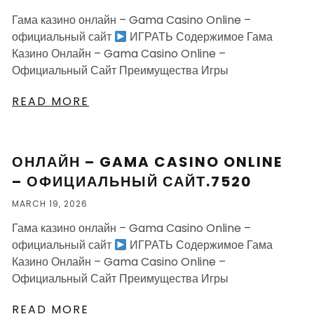
Гама казино онлайн – Gama Casino Online –
официальный сайт
ИГРАТЬ Содержимое Гама
Казино Онлайн – Gama Casino Online –
Официальный Сайт Преимущества Игры
READ MORE
ОНЛАЙН – GAMA CASINO ONLINE
– ОФИЦИАЛЬНЫЙ САЙТ.7520
MARCH 19, 2026
Гама казино онлайн – Gama Casino Online –
официальный сайт
ИГРАТЬ Содержимое Гама
Казино Онлайн – Gama Casino Online –
Официальный Сайт Преимущества Игры
READ MORE