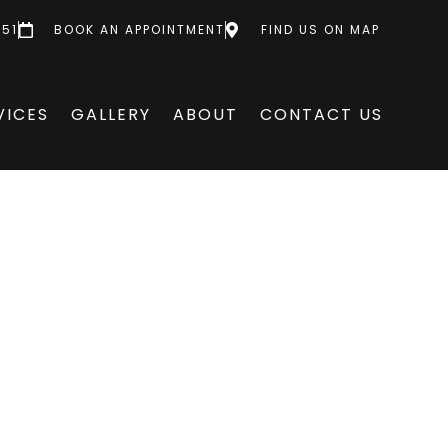
551
BOOK AN APPOINTMENT
FIND US ON MAP
VICES
GALLERY
ABOUT
CONTACT US