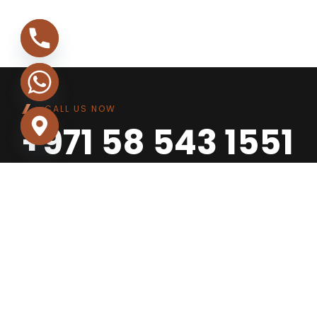
CALL US NOW
+971 58 543 1551
AL QUOZ INDUSTRIAL AREA 3 – DUBAI
GET DIRECTION