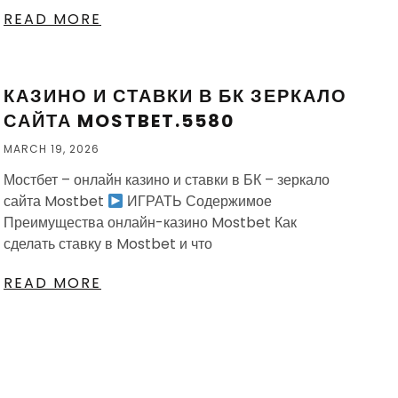
READ MORE
КАЗИНО И СТАВКИ В БК ЗЕРКАЛО
САЙТА MOSTBET.5580
MARCH 19, 2026
Мостбет – онлайн казино и ставки в БК – зеркало
сайта Mostbet
ИГРАТЬ Содержимое
Преимущества онлайн-казино Mostbet Как
сделать ставку в Mostbet и что
READ MORE