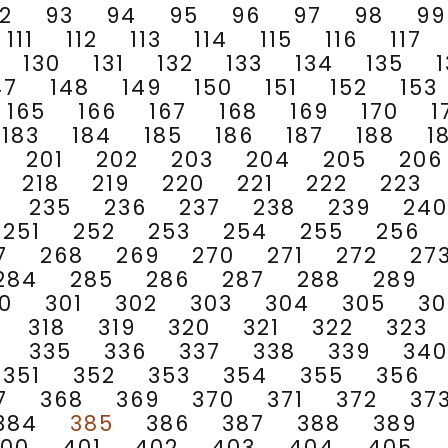
2
93
94
95
96
97
98
99
111
112
113
114
115
116
117
130
131
132
133
134
135
47
148
149
150
151
152
153
165
166
167
168
169
170
1
183
184
185
186
187
188
1
201
202
203
204
205
206
218
219
220
221
222
223
235
236
237
238
239
240
251
252
253
254
255
256
7
268
269
270
271
272
27
284
285
286
287
288
289
0
301
302
303
304
305
30
318
319
320
321
322
323
335
336
337
338
339
340
351
352
353
354
355
356
7
368
369
370
371
372
37
384
385
386
387
388
389
00
401
402
403
404
405