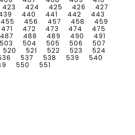
423
424
425
426
427
439
440
441
442
443
455
456
457
458
459
471
472
473
474
475
487
488
489
490
491
503
504
505
506
507
520
521
522
523
524
536
537
538
539
540
49
550
551