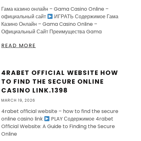
Гама казино онлайн – Gama Casino Online –
официальный сайт
ИГРАТЬ Содержимое Гама
Казино Онлайн – Gama Casino Online –
Официальный Сайт Преимущества Gama
READ MORE
4RABET OFFICIAL WEBSITE HOW
TO FIND THE SECURE ONLINE
CASINO LINK.1398
MARCH 19, 2026
4rabet official website – how to find the secure
online casino link
PLAY Содержимое 4rabet
Official Website: A Guide to Finding the Secure
Online