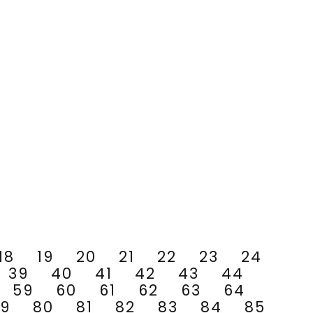
18
19
20
21
22
23
24
39
40
41
42
43
44
59
60
61
62
63
64
79
80
81
82
83
84
85