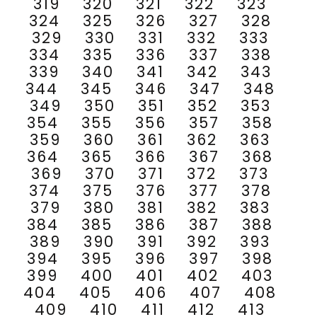
319
320
321
322
323
324
325
326
327
328
329
330
331
332
333
334
335
336
337
338
339
340
341
342
343
344
345
346
347
348
349
350
351
352
353
354
355
356
357
358
359
360
361
362
363
364
365
366
367
368
369
370
371
372
373
374
375
376
377
378
379
380
381
382
383
384
385
386
387
388
389
390
391
392
393
394
395
396
397
398
399
400
401
402
403
404
405
406
407
408
409
410
411
412
413