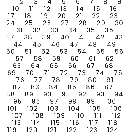
1
2
3
4
5
6
7
8
9
10
11
12
13
14
15
16
17
18
19
20
21
22
23
24
25
26
27
28
29
30
31
32
33
34
35
36
37
38
39
40
41
42
43
44
45
46
47
48
49
50
51
52
53
54
55
56
57
58
59
60
61
62
63
64
65
66
67
68
69
70
71
72
73
74
75
76
77
78
79
80
81
82
83
84
85
86
87
88
89
90
91
92
93
94
95
96
97
98
99
100
101
102
103
104
105
106
107
108
109
110
111
112
113
114
115
116
117
118
119
120
121
122
123
124