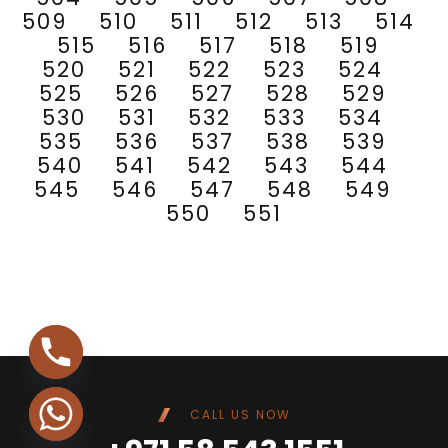
509
510
511
512
513
514
515
516
517
518
519
520
521
522
523
524
525
526
527
528
529
530
531
532
533
534
535
536
537
538
539
540
541
542
543
544
545
546
547
548
549
550
551
CALL US NOW