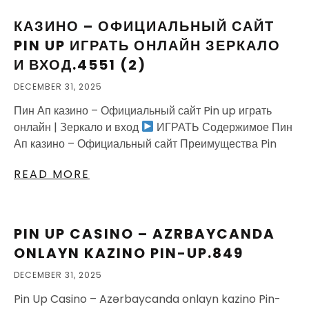
КАЗИНО – ОФИЦИАЛЬНЫЙ САЙТ
PIN UP ИГРАТЬ ОНЛАЙН ЗЕРКАЛО
И ВХОД.4551 (2)
DECEMBER 31, 2025
Пин Ап казино – Официальный сайт Pin up играть
онлайн | Зеркало и вход
ИГРАТЬ Содержимое Пин
Ап казино – Официальный сайт Преимущества Pin
READ MORE
PIN UP CASINO – AZRBAYCANDA
ONLAYN KAZINO PIN-UP.849
DECEMBER 31, 2025
Pin Up Casino – Azərbaycanda onlayn kazino Pin-