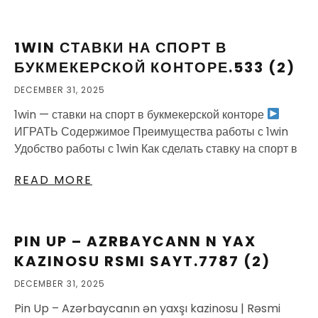
1WIN СТАВКИ НА СПОРТ В
БУКМЕКЕРСКОЙ КОНТОРЕ.533 (2)
DECEMBER 31, 2025
1win — ставки на спорт в букмекерской конторе
ИГРАТЬ Содержимое Преимущества работы с 1win
Удобство работы с 1win Как сделать ставку на спорт в
READ MORE
PIN UP – AZRBAYCANN N YAX
KAZINOSU RSMI SAYT.7787 (2)
DECEMBER 31, 2025
Pin Up – Azərbaycanın ən yaxşı kazinosu | Rəsmi