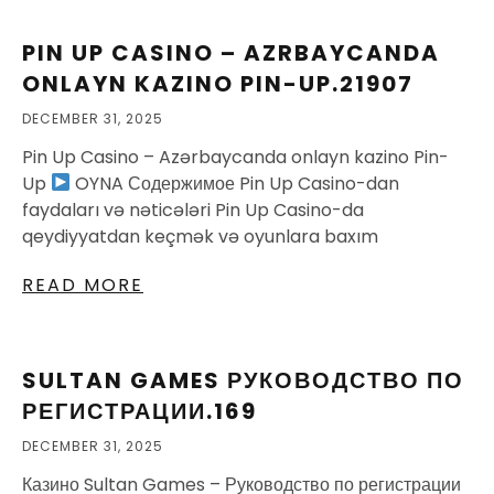
PIN UP CASINO – AZRBAYCANDA
ONLAYN KAZINO PIN-UP.21907
DECEMBER 31, 2025
Pin Up Casino – Azərbaycanda onlayn kazino Pin-
Up
OYNA Содержимое Pin Up Casino-dan
faydaları və nəticələri Pin Up Casino-da
qeydiyyatdan keçmək və oyunlara baxım
READ MORE
SULTAN GAMES РУКОВОДСТВО ПО
РЕГИСТРАЦИИ.169
DECEMBER 31, 2025
Казино Sultan Games – Руководство по регистрации