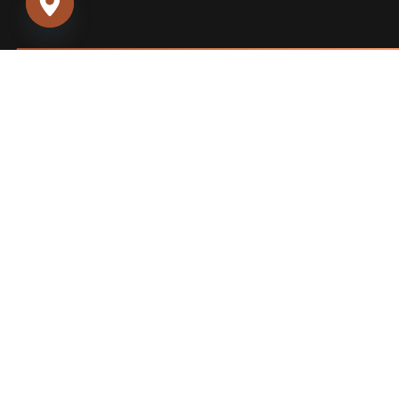
AL QUOZ INDUSTRIAL AREA 3 – DUBAI
GET DIRECTION
SAT – THU: 9:00 AM – 7:00 PM