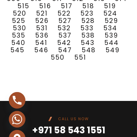
515
516
517
518
519
520
521
522
523
524
525
526
527
528
529
530
531
532
533
534
535
536
537
538
539
540
541
542
543
544
545
546
547
548
549
550
551
CALL US NOW
+971 58 543 1551