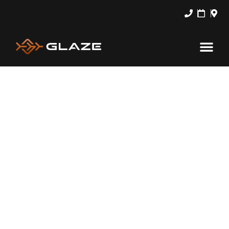
CONTACT US