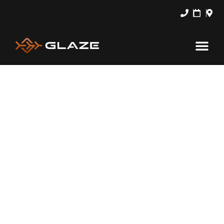
CONTACT US