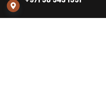
AL QUOZ INDUSTRIAL AREA 3 – DUBAI
GET DIRECTION