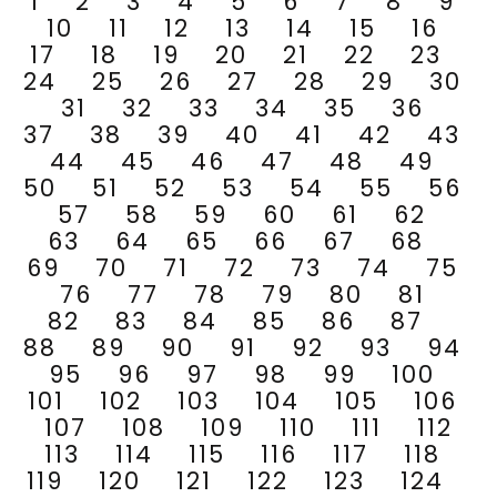
1
2
3
4
5
6
7
8
9
10
11
12
13
14
15
16
17
18
19
20
21
22
23
24
25
26
27
28
29
30
31
32
33
34
35
36
37
38
39
40
41
42
43
44
45
46
47
48
49
50
51
52
53
54
55
56
57
58
59
60
61
62
63
64
65
66
67
68
69
70
71
72
73
74
75
76
77
78
79
80
81
82
83
84
85
86
87
88
89
90
91
92
93
94
95
96
97
98
99
100
101
102
103
104
105
106
107
108
109
110
111
112
113
114
115
116
117
118
119
120
121
122
123
124