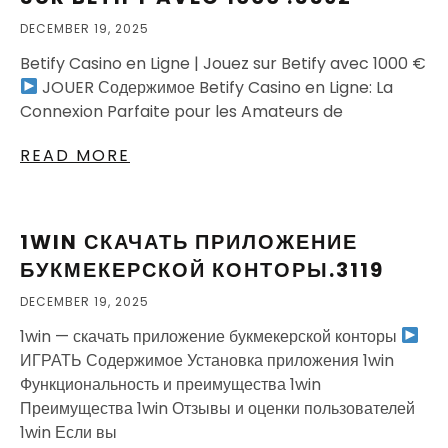
DECEMBER 19, 2025
Betify Casino en Ligne | Jouez sur Betify avec 1000 €
JOUER Содержимое Betify Casino en Ligne: La
Connexion Parfaite pour les Amateurs de
READ MORE
1WIN СКАЧАТЬ ПРИЛОЖЕНИЕ
БУКМЕКЕРСКОЙ КОНТОРЫ.3119
DECEMBER 19, 2025
1win — скачать приложение букмекерской конторы
ИГРАТЬ Содержимое Установка приложения 1win
Функциональность и преимущества 1win
Преимущества 1win Отзывы и оценки пользователей
1win Если вы