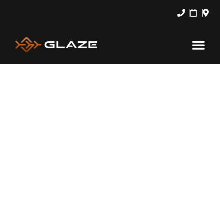
CONTACT US