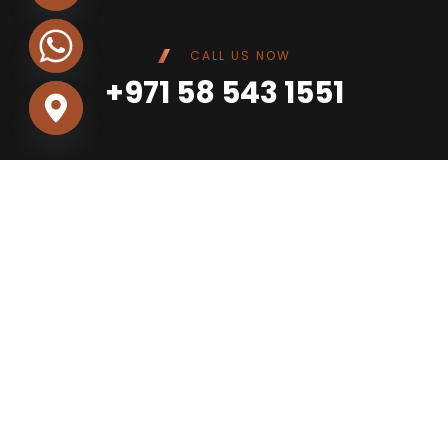
CALL US NOW
+971 58 543 1551
AL QUOZ INDUSTRIAL AREA 3 – DUBAI
GET DIRECTION