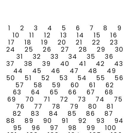
1
2
3
4
5
6
7
8
9
10
11
12
13
14
15
16
17
18
19
20
21
22
23
24
25
26
27
28
29
30
31
32
33
34
35
36
37
38
39
40
41
42
43
44
45
46
47
48
49
50
51
52
53
54
55
56
57
58
59
60
61
62
63
64
65
66
67
68
69
70
71
72
73
74
75
76
77
78
79
80
81
82
83
84
85
86
87
88
89
90
91
92
93
94
95
96
97
98
99
100