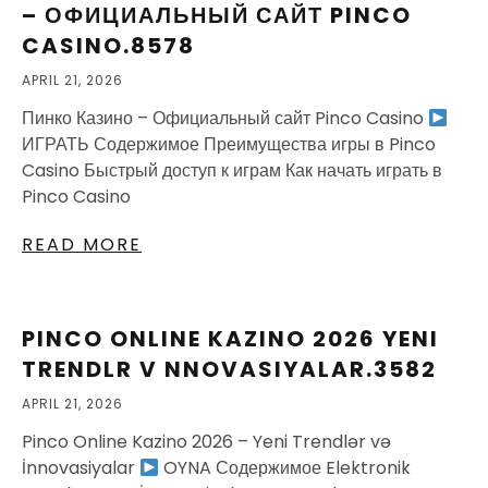
– ОФИЦИАЛЬНЫЙ САЙТ PINCO
CASINO.8578
APRIL 21, 2026
Пинко Казино – Официальный сайт Pinco Casino
ИГРАТЬ Содержимое Преимущества игры в Pinco
Casino Быстрый доступ к играм Как начать играть в
Pinco Casino
READ MORE
PINCO ONLINE KAZINO 2026 YENI
TRENDLR V NNOVASIYALAR.3582
APRIL 21, 2026
Pinco Online Kazino 2026 – Yeni Trendlər və
İnnovasiyalar
OYNA Содержимое Elektronik