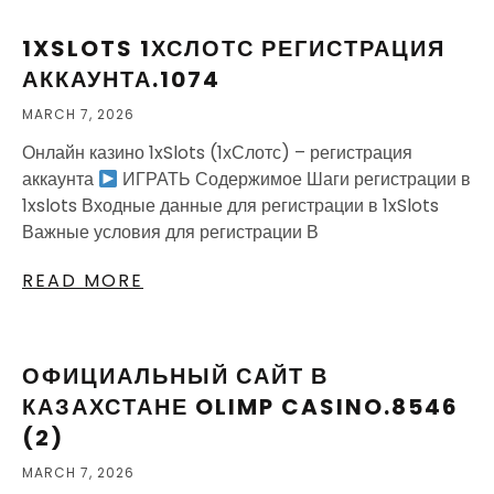
1XSLOTS 1ХСЛОТС РЕГИСТРАЦИЯ
АККАУНТА.1074
MARCH 7, 2026
Онлайн казино 1xSlots (1хСлотс) – регистрация
аккаунта
ИГРАТЬ Содержимое Шаги регистрации в
1xslots Входные данные для регистрации в 1xSlots
Важные условия для регистрации В
READ MORE
ОФИЦИАЛЬНЫЙ САЙТ В
КАЗАХСТАНЕ OLIMP CASINO.8546
(2)
MARCH 7, 2026