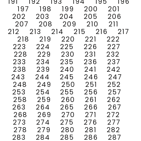
191
192
193
194
195
196
197
198
199
200
201
202
203
204
205
206
207
208
209
210
211
212
213
214
215
216
217
218
219
220
221
222
223
224
225
226
227
228
229
230
231
232
233
234
235
236
237
238
239
240
241
242
243
244
245
246
247
248
249
250
251
252
253
254
255
256
257
258
259
260
261
262
263
264
265
266
267
268
269
270
271
272
273
274
275
276
277
278
279
280
281
282
283
284
285
286
287