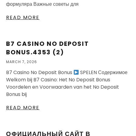
формуляра Важные советы для
READ MORE
B7 CASINO NO DEPOSIT
BONUS.4353 (2)
MARCH 7, 2026
B7 Casino No Deposit Bonus
SPELEN Содержимое
Welkom bij B7 Casino: Het No Deposit Bonus
Voordelen en Voorwaarden van het No Deposit
Bonus bij
READ MORE
ОФИЦИАЛЬНЫЙ САЙТ В