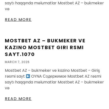
saytı haqqında məlumatlar Mostbet AZ – bukmeker
və
READ MORE
MOSTBET AZ – BUKMEKER VE
KAZINO MOSTBET GIRI RSMI
SAYT.1070
MARCH 7, 2026
Mostbet AZ – bukmeker ve kazino Mostbet – Giriş
rəsmi sayt
OYNA Содержимое Mostbet AZ rəsmi
saytı haqqında məlumatlar Mostbet AZ – bukmeker
və
READ MORE