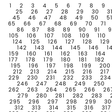
1
2
3
4
5
6
7
8
9
25
26
27
28
29
30
3
45
46
47
48
49
50
5
65
66
67
68
69
70
71
86
87
88
89
90
91
9
105
106
107
108
109
110
124
125
126
127
128
129
142
143
144
145
146
1
159
160
161
162
163
164
177
178
179
180
181
182
195
196
197
198
199
200
212
213
214
215
216
217
229
230
231
232
233
234
246
247
248
249
250
262
263
264
265
266
26
279
280
281
282
283
295
296
297
298
299
30
312
313
314
315
316
317