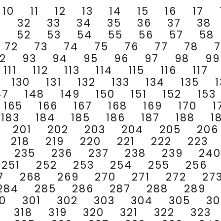
10
11
12
13
14
15
16
17
1
32
33
34
35
36
37
38
1
52
53
54
55
56
57
58
72
73
74
75
76
77
78
2
93
94
95
96
97
98
99
111
112
113
114
115
116
117
130
131
132
133
134
135
47
148
149
150
151
152
153
165
166
167
168
169
170
1
183
184
185
186
187
188
1
201
202
203
204
205
206
218
219
220
221
222
223
235
236
237
238
239
240
251
252
253
254
255
256
7
268
269
270
271
272
27
284
285
286
287
288
289
0
301
302
303
304
305
30
318
319
320
321
322
323