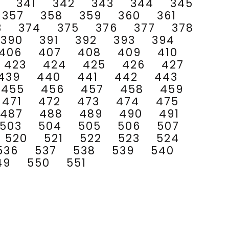
341
342
343
344
345
357
358
359
360
361
3
374
375
376
377
378
390
391
392
393
394
406
407
408
409
410
423
424
425
426
427
439
440
441
442
443
455
456
457
458
459
471
472
473
474
475
487
488
489
490
491
503
504
505
506
507
520
521
522
523
524
536
537
538
539
540
49
550
551