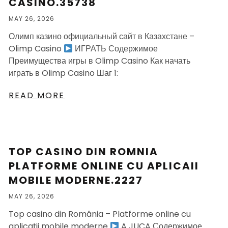
CASINO.35738
MAY 26, 2026
Олимп казино официальный сайт в Казахстане –
Olimp Casino
ИГРАТЬ Содержимое
Преимущества игры в Olimp Casino Как начать
играть в Olimp Casino Шаг 1:
READ MORE
TOP CASINO DIN ROMNIA
PLATFORME ONLINE CU APLICAII
MOBILE MODERNE.2227
MAY 26, 2026
Top casino din România – Platforme online cu
aplicații mobile moderne
A JUCA Содержимое