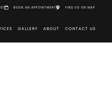
551
BOOK AN APPOINTMENT
FIND US ON MAP
VICES
GALLERY
ABOUT
CONTACT US