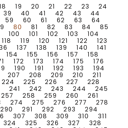
18
19
20
21
22
23
24
39
40
41
42
43
44
59
60
61
62
63
64
79
80
81
82
83
84
85
100
101
102
103
104
118
119
120
121
122
123
136
137
138
139
140
141
154
155
156
157
158
71
172
173
174
175
176
89
190
191
192
193
194
207
208
209
210
211
224
225
226
227
228
241
242
243
244
245
257
258
259
260
261
3
274
275
276
277
278
290
291
292
293
294
6
307
308
309
310
311
324
325
326
327
328