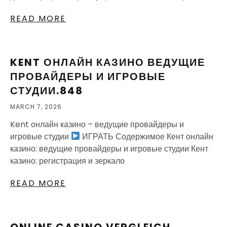
READ MORE
KENT ОНЛАЙН КАЗИНО ВЕДУЩИЕ
ПРОВАЙДЕРЫ И ИГРОВЫЕ
СТУДИИ.848
MARCH 7, 2026
Kent онлайн казино – ведущие провайдеры и
игровые студии
ИГРАТЬ Содержимое Кент онлайн
казино: ведущие провайдеры и игровые студии Кент
казино: регистрация и зеркало
READ MORE
ONLINE CASINO VERGLEICH