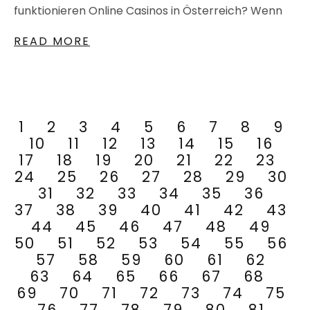
funktionieren Online Casinos in Österreich? Wenn
READ MORE
1
2
3
4
5
6
7
8
9
10
11
12
13
14
15
16
17
18
19
20
21
22
23
24
25
26
27
28
29
30
31
32
33
34
35
36
37
38
39
40
41
42
43
44
45
46
47
48
49
50
51
52
53
54
55
56
57
58
59
60
61
62
63
64
65
66
67
68
69
70
71
72
73
74
75
76
77
78
79
80
81