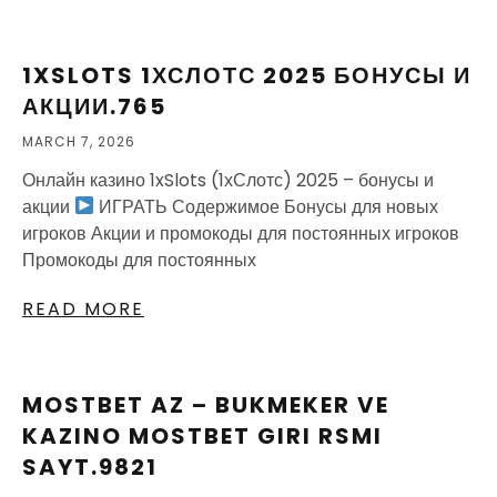
1XSLOTS 1ХСЛОТС 2025 БОНУСЫ И
АКЦИИ.765
MARCH 7, 2026
Онлайн казино 1xSlots (1хСлотс) 2025 – бонусы и
акции
ИГРАТЬ Содержимое Бонусы для новых
игроков Акции и промокоды для постоянных игроков
Промокоды для постоянных
READ MORE
MOSTBET AZ – BUKMEKER VE
KAZINO MOSTBET GIRI RSMI
SAYT.9821