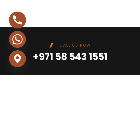
CALL US NOW
+971 58 543 1551
AL QUOZ INDUSTRIAL AREA 3 – DUBAI