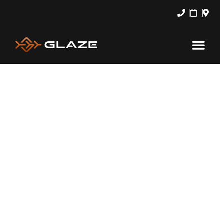
CONTACT US