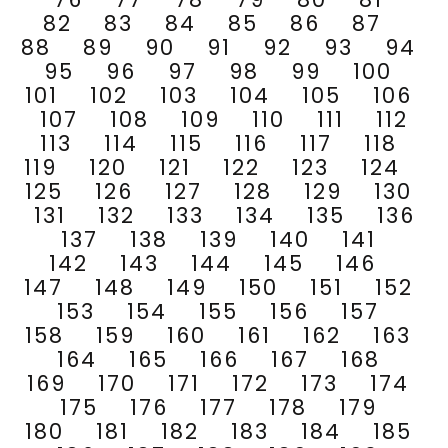
82
83
84
85
86
87
88
89
90
91
92
93
94
95
96
97
98
99
100
101
102
103
104
105
106
107
108
109
110
111
112
113
114
115
116
117
118
119
120
121
122
123
124
125
126
127
128
129
130
131
132
133
134
135
136
137
138
139
140
141
142
143
144
145
146
147
148
149
150
151
152
153
154
155
156
157
158
159
160
161
162
163
164
165
166
167
168
169
170
171
172
173
174
175
176
177
178
179
180
181
182
183
184
185