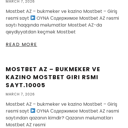
MARCH 7, 2026
Mostbet AZ – bukmeker ve kazino Mostbet – Giriş
rəsmi sayt
OYNA Содержимое Mostbet AZ rəsmi
saytı haqqında məlumatlar Mostbet AZ-da
qeydiyyatdan keçmək Mostbet
READ MORE
MOSTBET AZ – BUKMEKER VE
KAZINO MOSTBET GIRI RSMI
SAYT.10005
MARCH 7, 2026
Mostbet AZ – bukmeker ve kazino Mostbet – Giriş
rəsmi sayt
OYNA Содержимое Mostbet AZ rəsmi
saytından qazanın kimdir? Qazanın məlumatları
Mostbet AZ rəsmi