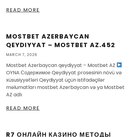
READ MORE
MOSTBET AZERBAYCAN
QEYDIYYAT – MOSTBET AZ.452
MARCH 7, 2026
Mostbet Azerbaycan qeydiyyat – Mostbet AZ
OYNA Содержимое Qeydiyyat prosesinin növü və
xüsusiyyətləri Qeydiyyat üçün istifadəçilər
məlumatları mostbet Azerbaycan və ya Mostbet
AZ adlı
READ MORE
R7 ОНЛАЙН КАЗИНО МЕТОДЫ