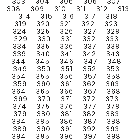
303
304
305
306
307
308
309
310
311
312
313
314
315
316
317
318
319
320
321
322
323
324
325
326
327
328
329
330
331
332
333
334
335
336
337
338
339
340
341
342
343
344
345
346
347
348
349
350
351
352
353
354
355
356
357
358
359
360
361
362
363
364
365
366
367
368
369
370
371
372
373
374
375
376
377
378
379
380
381
382
383
384
385
386
387
388
389
390
391
392
393
394
395
396
397
398