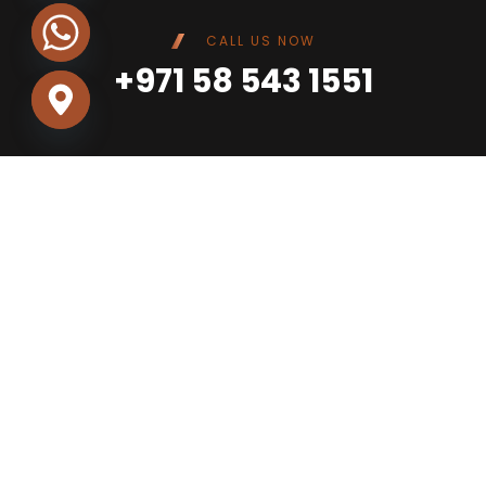
CALL US NOW
+971 58 543 1551
AL QUOZ INDUSTRIAL AREA 3 – DUBAI
GET DIRECTION