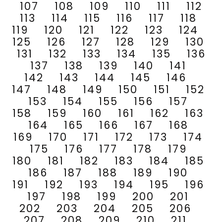
107
108
109
110
111
112
113
114
115
116
117
118
119
120
121
122
123
124
125
126
127
128
129
130
131
132
133
134
135
136
137
138
139
140
141
142
143
144
145
146
147
148
149
150
151
152
153
154
155
156
157
158
159
160
161
162
163
164
165
166
167
168
169
170
171
172
173
174
175
176
177
178
179
180
181
182
183
184
185
186
187
188
189
190
191
192
193
194
195
196
197
198
199
200
201
202
203
204
205
206
207
208
209
210
211