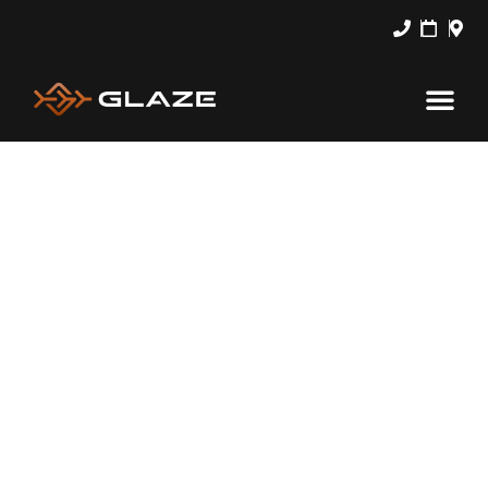
CONTACT US