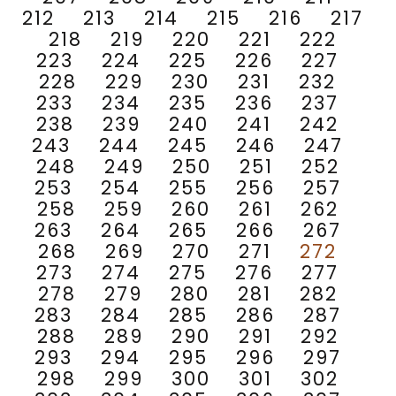
212
213
214
215
216
217
218
219
220
221
222
223
224
225
226
227
228
229
230
231
232
233
234
235
236
237
238
239
240
241
242
243
244
245
246
247
248
249
250
251
252
253
254
255
256
257
258
259
260
261
262
263
264
265
266
267
268
269
270
271
272
273
274
275
276
277
278
279
280
281
282
283
284
285
286
287
288
289
290
291
292
293
294
295
296
297
298
299
300
301
302