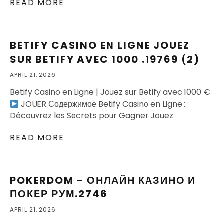
READ MORE
BETIFY CASINO EN LIGNE JOUEZ
SUR BETIFY AVEC 1000 .19769 (2)
APRIL 21, 2026
Betify Casino en Ligne | Jouez sur Betify avec 1000 €
JOUER Содержимое Betify Casino en Ligne :
Découvrez les Secrets pour Gagner Jouez
READ MORE
POKERDOM – ОНЛАЙН КАЗИНО И
ПОКЕР РУМ.2746
APRIL 21, 2026