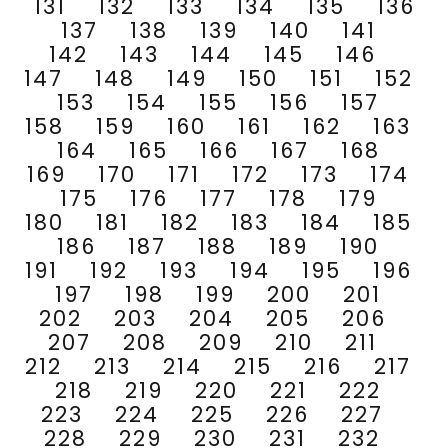
131
132
133
134
135
136
137
138
139
140
141
142
143
144
145
146
147
148
149
150
151
152
153
154
155
156
157
158
159
160
161
162
163
164
165
166
167
168
169
170
171
172
173
174
175
176
177
178
179
180
181
182
183
184
185
186
187
188
189
190
191
192
193
194
195
196
197
198
199
200
201
202
203
204
205
206
207
208
209
210
211
212
213
214
215
216
217
218
219
220
221
222
223
224
225
226
227
228
229
230
231
232