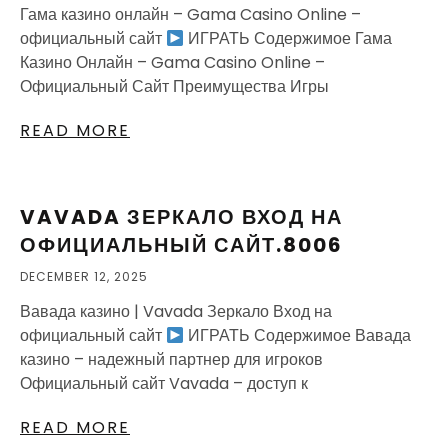
Гама казино онлайн – Gama Casino Online –
официальный сайт
ИГРАТЬ Содержимое Гама
Казино Онлайн – Gama Casino Online –
Официальный Сайт Преимущества Игры
READ MORE
VAVADA ЗЕРКАЛО ВХОД НА
ОФИЦИАЛЬНЫЙ САЙТ.8006
DECEMBER 12, 2025
Вавада казино | Vavada Зеркало Вход на
официальный сайт
ИГРАТЬ Содержимое Вавада
казино – надежный партнер для игроков
Официальный сайт Vavada – доступ к
READ MORE