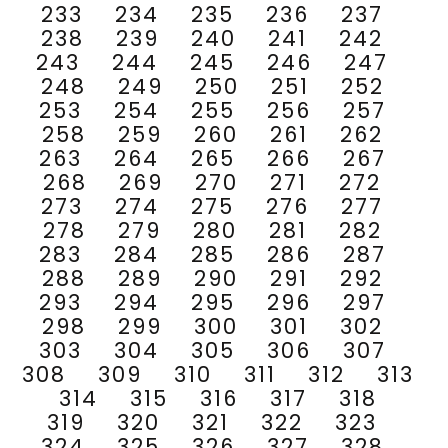
233
234
235
236
237
238
239
240
241
242
243
244
245
246
247
248
249
250
251
252
253
254
255
256
257
258
259
260
261
262
263
264
265
266
267
268
269
270
271
272
273
274
275
276
277
278
279
280
281
282
283
284
285
286
287
288
289
290
291
292
293
294
295
296
297
298
299
300
301
302
303
304
305
306
307
308
309
310
311
312
313
314
315
316
317
318
319
320
321
322
323
324
325
326
327
328