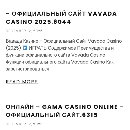
– ОФИЦИАЛЬНЫЙ САЙТ VAVADA
CASINO 2025.6044
DECEMBER 12, 2025
Вавада Казино – Официальный Сайт Vavada Casino
(2025)
ИГРАТЬ Содержимое Преимущества и
функции официального сайта Vavada Casino
Функции официального сайта Vavada Casino Как
зарегистрироваться
READ MORE
ОНЛАЙН – GAMA CASINO ONLINE –
ОФИЦИАЛЬНЫЙ САЙТ.6315
DECEMBER 12, 2025