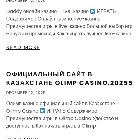
DECEMBER 12, 2025
Daddy онлайн казино – live-казино
ИГРАТЬ
Содержимое Онлайн казино: live-казино
Преимущества игры в live-казино Большой выбор игр
Бонусы и промокоды Как выбрать лучшее live-казино
READ MORE
ОФИЦИАЛЬНЫЙ САЙТ В
КАЗАХСТАНЕ OLIMP CASINO.20255
DECEMBER 12, 2025
Олимп казино официальный сайт в Казахстане –
Olimp Casino
ИГРАТЬ Содержимое
Преимущества игры в Olimp Casino Удобство и
доступность Как начать играть в Olimp