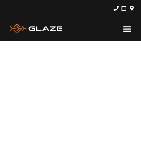
CONTACT US