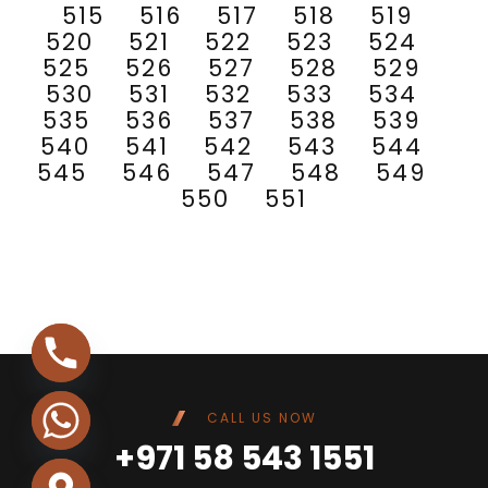
515
516
517
518
519
520
521
522
523
524
525
526
527
528
529
530
531
532
533
534
535
536
537
538
539
540
541
542
543
544
545
546
547
548
549
550
551
CALL US NOW
+971 58 543 1551