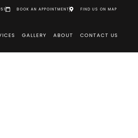
551
BOOK AN APPOINTMENT
FIND US ON MAP
VICES
GALLERY
ABOUT
CONTACT US