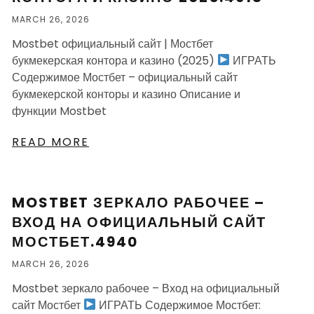
MARCH 26, 2026
Mostbet официальный сайт | Мостбет
букмекерская контора и казино (2025)
ИГРАТЬ
Содержимое Мостбет – официальный сайт
букмекерской конторы и казино Описание и
функции Mostbet
READ MORE
MOSTBET ЗЕРКАЛО РАБОЧЕЕ –
ВХОД НА ОФИЦИАЛЬНЫЙ САЙТ
МОСТБЕТ.4940
MARCH 26, 2026
Mostbet зеркало рабочее – Вход на официальный
сайт Мостбет
ИГРАТЬ Содержимое Мостбет: