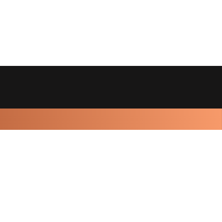
SAT – THU: 9:00 AM – 7:00 PM
FRIDAY : CLOSED