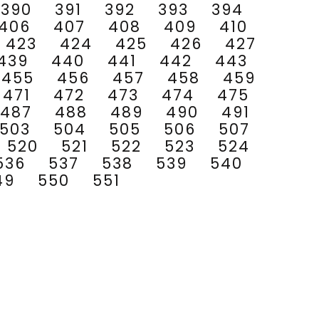
390
391
392
393
394
406
407
408
409
410
423
424
425
426
427
439
440
441
442
443
455
456
457
458
459
471
472
473
474
475
487
488
489
490
491
503
504
505
506
507
520
521
522
523
524
536
537
538
539
540
49
550
551