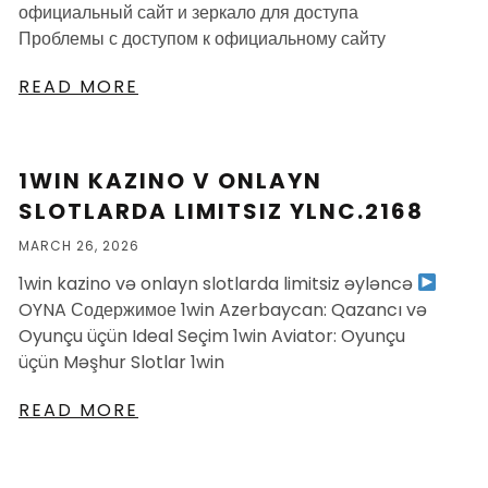
официальный сайт и зеркало для доступа
Проблемы с доступом к официальному сайту
READ MORE
1WIN KAZINO V ONLAYN
SLOTLARDA LIMITSIZ YLNC.2168
MARCH 26, 2026
1win kazino və onlayn slotlarda limitsiz əyləncə
OYNA Содержимое 1win Azerbaycan: Qazancı və
Oyunçu üçün Ideal Seçim 1win Aviator: Oyunçu
üçün Məşhur Slotlar 1win
READ MORE