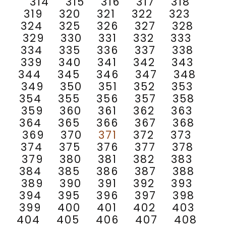
314
315
316
317
318
319
320
321
322
323
324
325
326
327
328
329
330
331
332
333
334
335
336
337
338
339
340
341
342
343
344
345
346
347
348
349
350
351
352
353
354
355
356
357
358
359
360
361
362
363
364
365
366
367
368
369
370
371
372
373
374
375
376
377
378
379
380
381
382
383
384
385
386
387
388
389
390
391
392
393
394
395
396
397
398
399
400
401
402
403
404
405
406
407
408