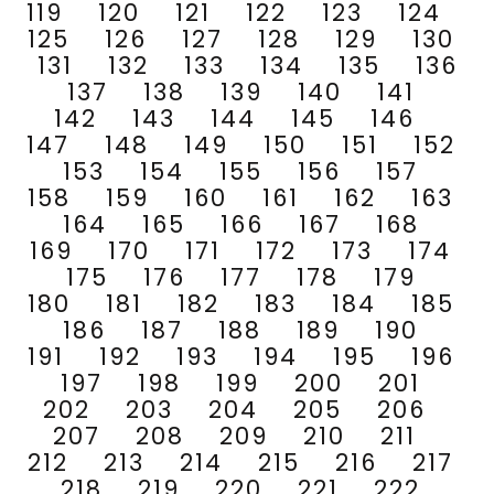
119
120
121
122
123
124
125
126
127
128
129
130
131
132
133
134
135
136
137
138
139
140
141
142
143
144
145
146
147
148
149
150
151
152
153
154
155
156
157
158
159
160
161
162
163
164
165
166
167
168
169
170
171
172
173
174
175
176
177
178
179
180
181
182
183
184
185
186
187
188
189
190
191
192
193
194
195
196
197
198
199
200
201
202
203
204
205
206
207
208
209
210
211
212
213
214
215
216
217
218
219
220
221
222