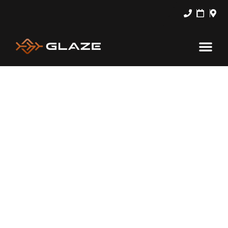
CONTACT US