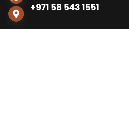
+971 58 543 1551
AL QUOZ INDUSTRIAL AREA 3 – DUBAI
GET DIRECTION