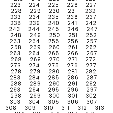
223
224
225
226
227
228
229
230
231
232
233
234
235
236
237
238
239
240
241
242
243
244
245
246
247
248
249
250
251
252
253
254
255
256
257
258
259
260
261
262
263
264
265
266
267
268
269
270
271
272
273
274
275
276
277
278
279
280
281
282
283
284
285
286
287
288
289
290
291
292
293
294
295
296
297
298
299
300
301
302
303
304
305
306
307
308
309
310
311
312
313