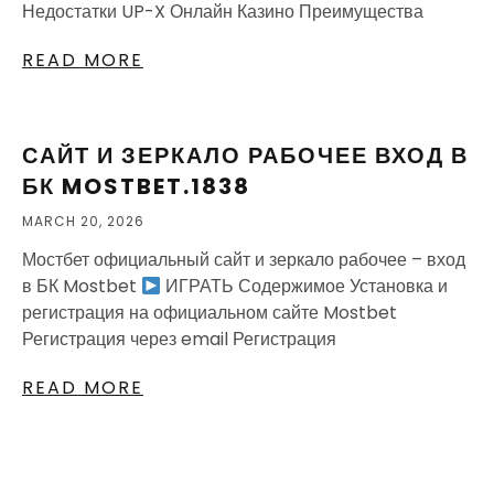
Недостатки UP-X Онлайн Казино Преимущества
READ MORE
САЙТ И ЗЕРКАЛО РАБОЧЕЕ ВХОД В
БК MOSTBET.1838
MARCH 20, 2026
Мостбет официальный сайт и зеркало рабочее – вход
в БК Mostbet
ИГРАТЬ Содержимое Установка и
регистрация на официальном сайте Mostbet
Регистрация через email Регистрация
READ MORE