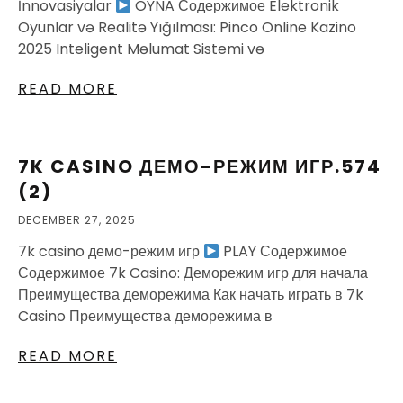
İnnovasiyalar
OYNA Содержимое Elektronik
Oyunlar və Realitə Yığılması: Pinco Online Kazino
2025 Inteligent Məlumat Sistemi və
READ MORE
7K CASINO ДЕМО-РЕЖИМ ИГР.574
(2)
DECEMBER 27, 2025
7k casino демо-режим игр
PLAY Содержимое
Содержимое 7k Casino: Деморежим игр для начала
Преимущества деморежима Как начать играть в 7k
Casino Преимущества деморежима в
READ MORE