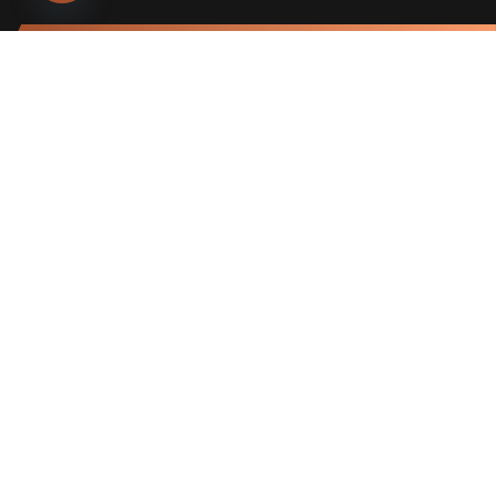
AL QUOZ INDUSTRIAL AREA 3 – DUBAI
GET DIRECTION
SAT – THU: 9:00 AM – 7:00 PM
FRIDAY : CLOSED