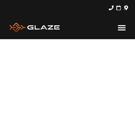
CONTACT US