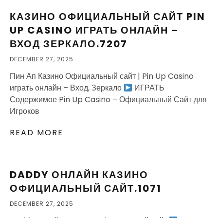
КАЗИНО ОФИЦИАЛЬНЫЙ САЙТ PIN
UP CASINO ИГРАТЬ ОНЛАЙН –
ВХОД ЗЕРКАЛО.7207
DECEMBER 27, 2025
Пин Ап Казино Официальный сайт | Pin Up Casino
играть онлайн – Вход, Зеркало
ИГРАТЬ
Содержимое Pin Up Casino – Официальный Сайт для
Игроков
READ MORE
DADDY ОНЛАЙН КАЗИНО
ОФИЦИАЛЬНЫЙ САЙТ.1071
DECEMBER 27, 2025