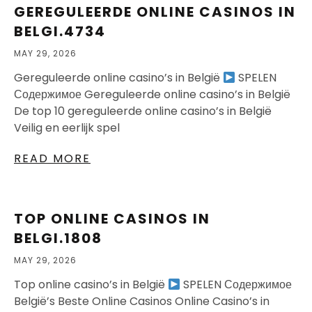
GEREGULEERDE ONLINE CASINOS IN
BELGI.4734
MAY 29, 2026
Gereguleerde online casino’s in België
SPELEN
Содержимое Gereguleerde online casino’s in België
De top 10 gereguleerde online casino’s in België
Veilig en eerlijk spel
READ MORE
TOP ONLINE CASINOS IN
BELGI.1808
MAY 29, 2026
Top online casino’s in België
SPELEN Содержимое
België’s Beste Online Casinos Online Casino’s in