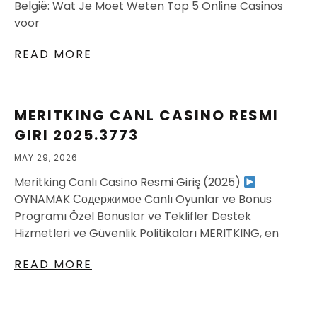
België: Wat Je Moet Weten Top 5 Online Casinos
voor
READ MORE
MERITKING CANL CASINO RESMI
GIRI 2025.3773
MAY 29, 2026
Meritking Canlı Casino Resmi Giriş (2025)
OYNAMAK Содержимое Canlı Oyunlar ve Bonus
Programı Özel Bonuslar ve Teklifler Destek
Hizmetleri ve Güvenlik Politikaları MERITKING, en
READ MORE