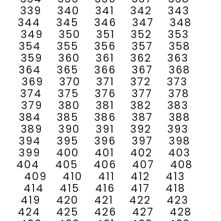
339
340
341
342
343
344
345
346
347
348
349
350
351
352
353
354
355
356
357
358
359
360
361
362
363
364
365
366
367
368
369
370
371
372
373
374
375
376
377
378
379
380
381
382
383
384
385
386
387
388
389
390
391
392
393
394
395
396
397
398
399
400
401
402
403
404
405
406
407
408
409
410
411
412
413
414
415
416
417
418
419
420
421
422
423
424
425
426
427
428