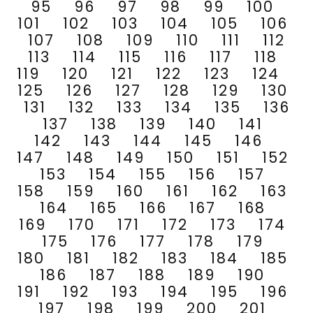
95
96
97
98
99
100
101
102
103
104
105
106
107
108
109
110
111
112
113
114
115
116
117
118
119
120
121
122
123
124
125
126
127
128
129
130
131
132
133
134
135
136
137
138
139
140
141
142
143
144
145
146
147
148
149
150
151
152
153
154
155
156
157
158
159
160
161
162
163
164
165
166
167
168
169
170
171
172
173
174
175
176
177
178
179
180
181
182
183
184
185
186
187
188
189
190
191
192
193
194
195
196
197
198
199
200
201