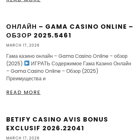
ОНЛАЙН – GAMA CASINO ONLINE –
ОБЗОР 2025.5461
MARCH 17, 2026
Гама казино онлайн – Gama Casino Online – обзор
(2025)
ИГРАТЬ Содержимое Гама Казино Онлайн
– Gama Casino Online – Обзор (2025)
Преимущества и
READ MORE
BETIFY CASINO AVIS BONUS
EXCLUSIF 2026.22041
MARCH 17, 2026