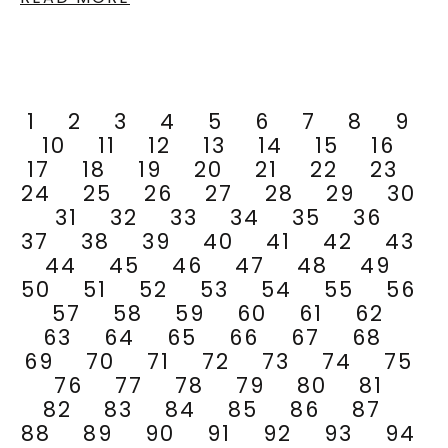
1
2
3
4
5
6
7
8
9
10
11
12
13
14
15
16
17
18
19
20
21
22
23
24
25
26
27
28
29
30
31
32
33
34
35
36
37
38
39
40
41
42
43
44
45
46
47
48
49
50
51
52
53
54
55
56
57
58
59
60
61
62
63
64
65
66
67
68
69
70
71
72
73
74
75
76
77
78
79
80
81
82
83
84
85
86
87
88
89
90
91
92
93
94