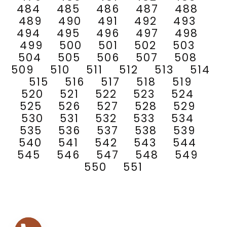
484
485
486
487
488
489
490
491
492
493
494
495
496
497
498
499
500
501
502
503
504
505
506
507
508
509
510
511
512
513
514
515
516
517
518
519
520
521
522
523
524
525
526
527
528
529
530
531
532
533
534
535
536
537
538
539
540
541
542
543
544
545
546
547
548
549
550
551