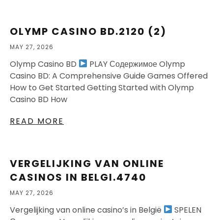
OLYMP CASINO BD.2120 (2)
MAY 27, 2026
Olymp Casino BD
PLAY Содержимое Olymp
Casino BD: A Comprehensive Guide Games Offered
How to Get Started Getting Started with Olymp
Casino BD How
READ MORE
VERGELIJKING VAN ONLINE
CASINOS IN BELGI.4740
MAY 27, 2026
Vergelijking van online casino’s in België
SPELEN