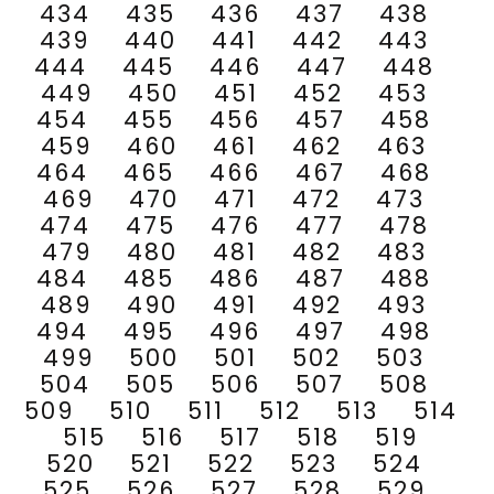
434
435
436
437
438
439
440
441
442
443
444
445
446
447
448
449
450
451
452
453
454
455
456
457
458
459
460
461
462
463
464
465
466
467
468
469
470
471
472
473
474
475
476
477
478
479
480
481
482
483
484
485
486
487
488
489
490
491
492
493
494
495
496
497
498
499
500
501
502
503
504
505
506
507
508
509
510
511
512
513
514
515
516
517
518
519
520
521
522
523
524
525
526
527
528
529