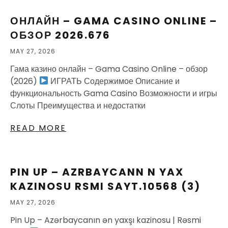
ОНЛАЙН – GAMA CASINO ONLINE –
ОБЗОР 2026.676
MAY 27, 2026
Гама казино онлайн – Gama Casino Online – обзор
(2026)
ИГРАТЬ Содержимое Описание и
функциональность Gama Casino Возможности и игры
Слоты Преимущества и недостатки
READ MORE
PIN UP – AZRBAYCANN N YAX
KAZINOSU RSMI SAYT.10568 (3)
MAY 27, 2026
Pin Up – Azərbaycanın ən yaxşı kazinosu | Rəsmi