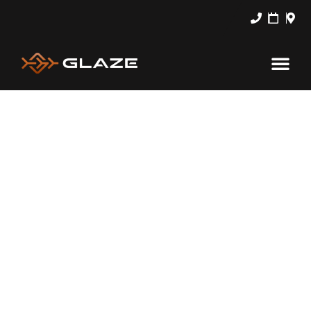
CONTACT US