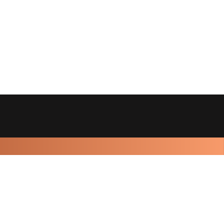
SAT – THU: 9:00 AM – 7:00 PM
FRIDAY : CLOSED