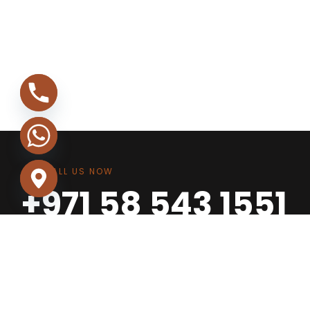
CALL US NOW
+971 58 543 1551
AL QUOZ INDUSTRIAL AREA 3 – DUBAI