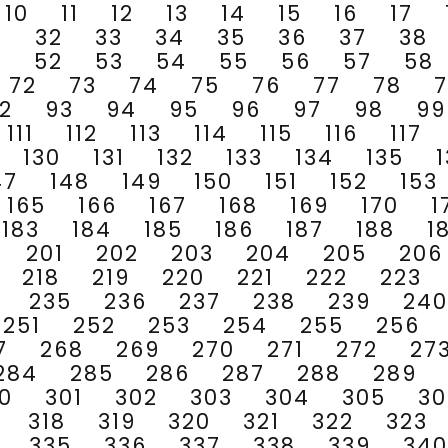
10
11
12
13
14
15
16
17
1
32
33
34
35
36
37
38
1
52
53
54
55
56
57
58
72
73
74
75
76
77
78
2
93
94
95
96
97
98
99
111
112
113
114
115
116
117
130
131
132
133
134
135
47
148
149
150
151
152
153
165
166
167
168
169
170
1
183
184
185
186
187
188
1
201
202
203
204
205
206
218
219
220
221
222
223
235
236
237
238
239
240
251
252
253
254
255
256
7
268
269
270
271
272
27
284
285
286
287
288
289
0
301
302
303
304
305
30
318
319
320
321
322
323
335
336
337
338
339
340