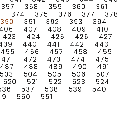
357
358
359
360
361
3
374
375
376
377
378
390
391
392
393
394
406
407
408
409
410
423
424
425
426
427
439
440
441
442
443
455
456
457
458
459
471
472
473
474
475
487
488
489
490
491
503
504
505
506
507
520
521
522
523
524
536
537
538
539
540
49
550
551