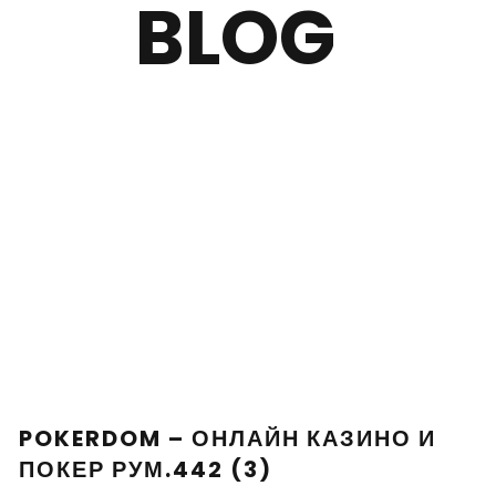
BLOG
POKERDOM – ОНЛАЙН КАЗИНО И
ПОКЕР РУМ.442 (3)