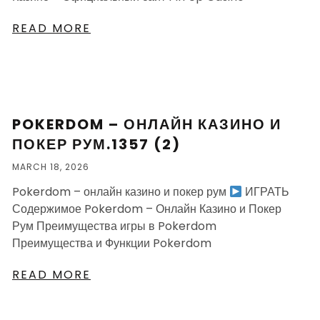
READ MORE
POKERDOM – ОНЛАЙН КАЗИНО И
ПОКЕР РУМ.1357 (2)
MARCH 18, 2026
Pokerdom – онлайн казино и покер рум
ИГРАТЬ
Содержимое Pokerdom – Онлайн Казино и Покер
Рум Преимущества игры в Pokerdom
Преимущества и Функции Pokerdom
READ MORE