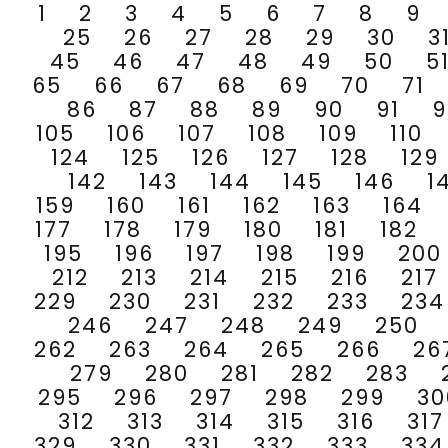
1
2
3
4
5
6
7
8
9
25
26
27
28
29
30
3
45
46
47
48
49
50
5
65
66
67
68
69
70
71
86
87
88
89
90
91
9
105
106
107
108
109
110
124
125
126
127
128
129
142
143
144
145
146
1
159
160
161
162
163
164
177
178
179
180
181
182
195
196
197
198
199
200
212
213
214
215
216
217
229
230
231
232
233
234
246
247
248
249
250
262
263
264
265
266
26
279
280
281
282
283
295
296
297
298
299
30
312
313
314
315
316
317
329
330
331
332
333
334