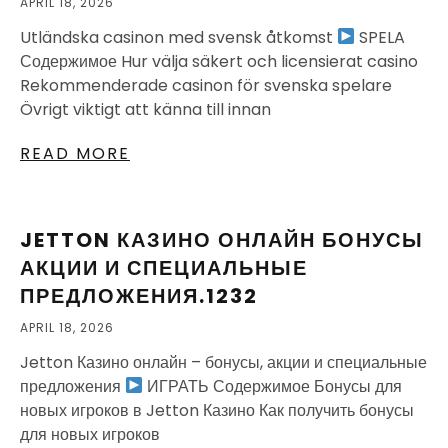
APRIL 18, 2026
Utländska casinon med svensk åtkomst
SPELA
Содержимое Hur välja säkert och licensierat casino
Rekommenderade casinon för svenska spelare
Övrigt viktigt att känna till innan
READ MORE
JETTON КАЗИНО ОНЛАЙН БОНУСЫ
АКЦИИ И СПЕЦИАЛЬНЫЕ
ПРЕДЛОЖЕНИЯ.1232
APRIL 18, 2026
Jetton Казино онлайн – бонусы, акции и специальные
предложения
ИГРАТЬ Содержимое Бонусы для
новых игроков в Jetton Казино Как получить бонусы
для новых игроков