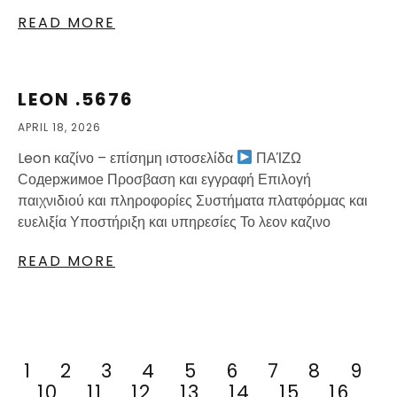
READ MORE
LEON .5676
APRIL 18, 2026
Leon καζίνο – επίσημη ιστοσελίδα
ΠΑΊΖΩ
Содержимое Προσβαση και εγγραφή Επιλογή
παιχνιδιού και πληροφορίες Συστήματα πλατφόρμας και
ευελιξία Υποστήριξη και υπηρεσίες Το λεον καζινο
READ MORE
1
2
3
4
5
6
7
8
9
10
11
12
13
14
15
16