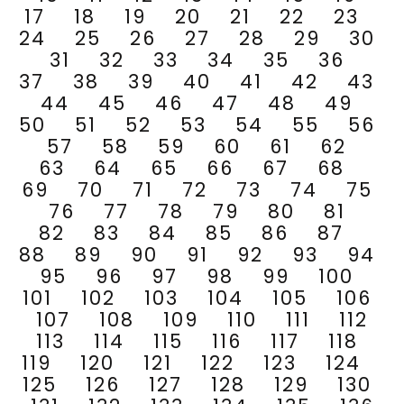
17
18
19
20
21
22
23
24
25
26
27
28
29
30
31
32
33
34
35
36
37
38
39
40
41
42
43
44
45
46
47
48
49
50
51
52
53
54
55
56
57
58
59
60
61
62
63
64
65
66
67
68
69
70
71
72
73
74
75
76
77
78
79
80
81
82
83
84
85
86
87
88
89
90
91
92
93
94
95
96
97
98
99
100
101
102
103
104
105
106
107
108
109
110
111
112
113
114
115
116
117
118
119
120
121
122
123
124
125
126
127
128
129
130