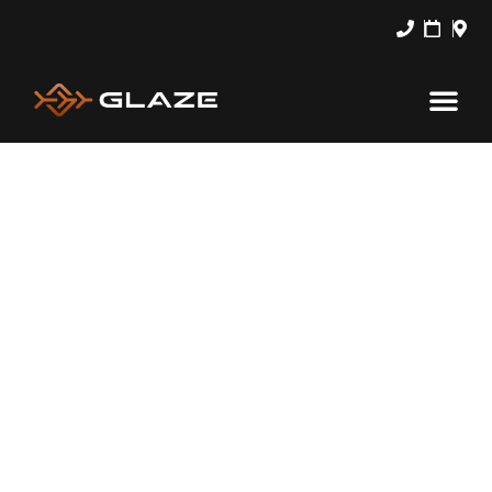
CONTACT US