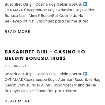
BasariBet Giriş – Casino Hoş Geldin Bonusu
OYNAMAK Содержимое Kayıt Adımları Hoş Geldin
Bonusu Nasıl Alınır? BasariBet Casino’de Ne
Bekleyebilirsiniz? BasariBet para çekme süreci
READ MORE
BASARIBET GIRI – CASINO HO
GELDIN BONUSU.14093
APRIL 18, 2026
BasariBet Giriş – Casino Hoş Geldin Bonusu
OYNAMAK Содержимое Kayıt Adımları Basaribet Hoş
Geldin Bonusu Nasıl Alınır? Basaribet Casino’de Ne
Bekleyebilirsiniz? BasariBet para çekme
READ MORE