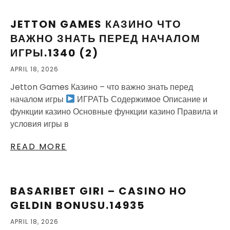
JETTON GAMES КАЗИНО ЧТО
ВАЖНО ЗНАТЬ ПЕРЕД НАЧАЛОМ
ИГРЫ.1340 (2)
APRIL 18, 2026
Jetton Games Казино – что важно знать перед
началом игры
ИГРАТЬ Содержимое Описание и
функции казино Основные функции казино Правила и
условия игры в
READ MORE
BASARIBET GIRI – CASINO HO
GELDIN BONUSU.14935
APRIL 18, 2026