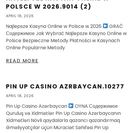
POLSCE W 2026.9014 (2)
APRIL 18, 2026
Najlepsze Kasyna Online w Polsce w 2026
GRAĆ
Содержимое Jak Wybrać Najlepsze Kasyno Online w
Polsce Bezpieczne Metody Płatności w Kasynach
Online Popularne Metody
READ MORE
PIN UP CASINO AZRBAYCAN.10277
APRIL 18, 2026
Pin Up Casino Azərbaycan
OYNA Содержимое
Quruluş və Xidmətlər Pin Up Casino Azərbaycanın
Xidmətləri Növli qaydalarla qazancı qazandırmaq
Əməliyyatçılar üçün Müraciət Səhifəsi Pin Up