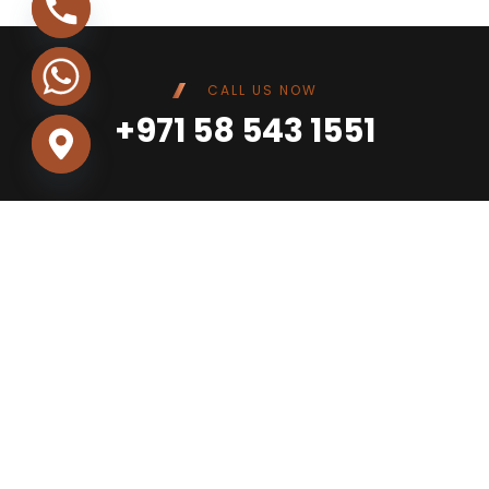
CALL US NOW
+971 58 543 1551
AL QUOZ INDUSTRIAL AREA 3 – DUBAI
GET DIRECTION