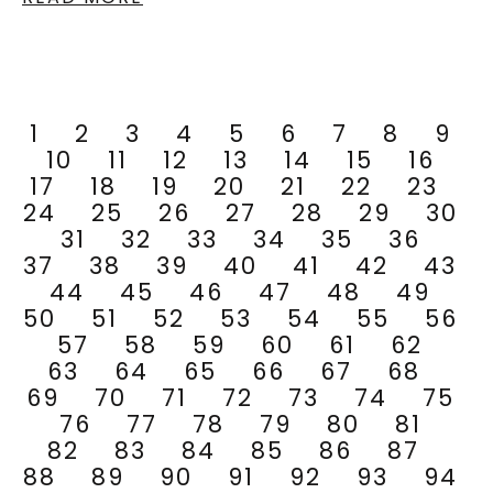
1
2
3
4
5
6
7
8
9
10
11
12
13
14
15
16
17
18
19
20
21
22
23
24
25
26
27
28
29
30
31
32
33
34
35
36
37
38
39
40
41
42
43
44
45
46
47
48
49
50
51
52
53
54
55
56
57
58
59
60
61
62
63
64
65
66
67
68
69
70
71
72
73
74
75
76
77
78
79
80
81
82
83
84
85
86
87
88
89
90
91
92
93
94