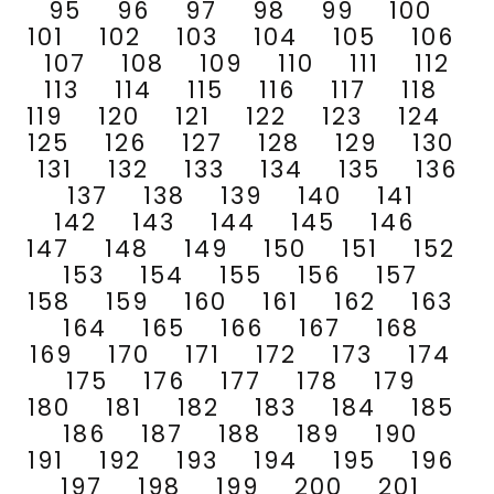
95
96
97
98
99
100
101
102
103
104
105
106
107
108
109
110
111
112
113
114
115
116
117
118
119
120
121
122
123
124
125
126
127
128
129
130
131
132
133
134
135
136
137
138
139
140
141
142
143
144
145
146
147
148
149
150
151
152
153
154
155
156
157
158
159
160
161
162
163
164
165
166
167
168
169
170
171
172
173
174
175
176
177
178
179
180
181
182
183
184
185
186
187
188
189
190
191
192
193
194
195
196
197
198
199
200
201