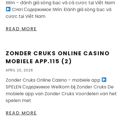
IWin – đánh giá sòng bạc và cá cược tại Việt Nam
CHơI Содержимое IWin: Đánh giá sòng bạc và
cược tại Việt Nam
READ MORE
ZONDER CRUKS ONLINE CASINO
MOBIELE APP.115 (2)
APRIL 20, 2026
Zonder Cruks Online Casino – mobiele app
SPELEN Содержимое Welkom bij Zonder Cruks De
mobiele app van Zonder Cruks Voordelen van het
spelen met
READ MORE