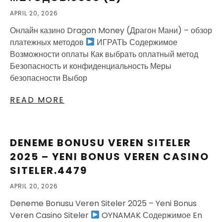
APRIL 20, 2026
Онлайн казино Dragon Money (Драгон Мани) – обзор
платежных методов
ИГРАТЬ Содержимое
Возможности оплаты Как выбрать оплатный метод
Безопасность и конфиденциальность Меры
безопасности Выбор
READ MORE
DENEME BONUSU VEREN SITELER
2025 – YENI BONUS VEREN CASINO
SITELER.4479
APRIL 20, 2026
Deneme Bonusu Veren Siteler 2025 – Yeni Bonus
Veren Casino Siteler
OYNAMAK Содержимое En