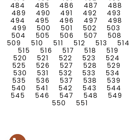
484
485
486
487
488
489
490
491
492
493
494
495
496
497
498
499
500
501
502
503
504
505
506
507
508
509
510
511
512
513
514
515
516
517
518
519
520
521
522
523
524
525
526
527
528
529
530
531
532
533
534
535
536
537
538
539
540
541
542
543
544
545
546
547
548
549
550
551