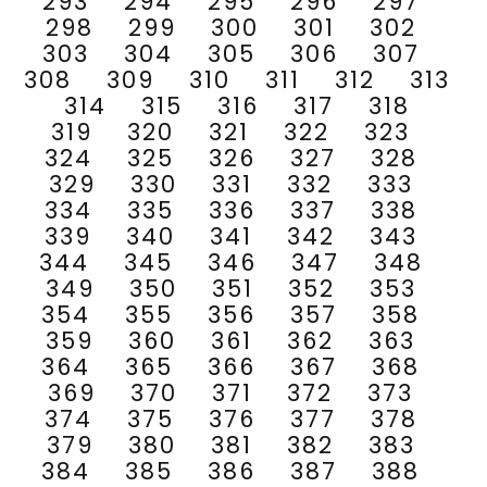
293
294
295
296
297
298
299
300
301
302
303
304
305
306
307
308
309
310
311
312
313
314
315
316
317
318
319
320
321
322
323
324
325
326
327
328
329
330
331
332
333
334
335
336
337
338
339
340
341
342
343
344
345
346
347
348
349
350
351
352
353
354
355
356
357
358
359
360
361
362
363
364
365
366
367
368
369
370
371
372
373
374
375
376
377
378
379
380
381
382
383
384
385
386
387
388