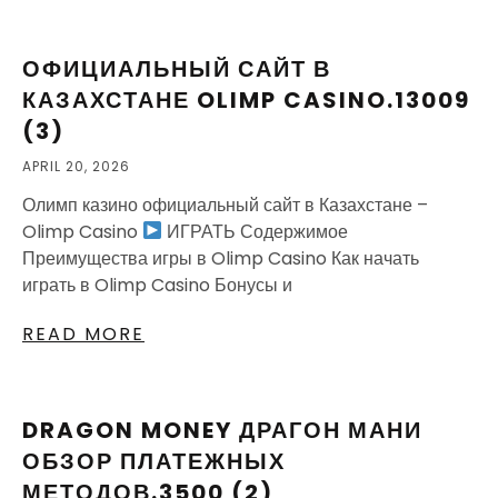
ОФИЦИАЛЬНЫЙ САЙТ В
КАЗАХСТАНЕ OLIMP CASINO.13009
(3)
APRIL 20, 2026
Олимп казино официальный сайт в Казахстане –
Olimp Casino
ИГРАТЬ Содержимое
Преимущества игры в Olimp Casino Как начать
играть в Olimp Casino Бонусы и
READ MORE
DRAGON MONEY ДРАГОН МАНИ
ОБЗОР ПЛАТЕЖНЫХ
МЕТОДОВ.3500 (2)