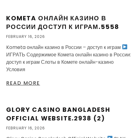
KOMETA ОНЛАЙН КАЗИНО В
РОССИИ ДОСТУП К ИГРАМ.5558
FEBRUARY 16, 2026
Kometa онлайн казино в России – доступ к играм
ИГРАТЬ Содержимое Комета онлайн казино в России:
доступ к играм Слоты в Комете онлайн-казино
Условия
READ MORE
GLORY CASINO BANGLADESH
OFFICIAL WEBSITE.2938 (2)
FEBRUARY 16, 2026