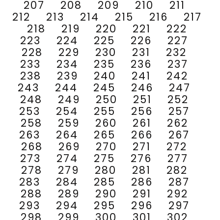
207
208
209
210
211
212
213
214
215
216
217
218
219
220
221
222
223
224
225
226
227
228
229
230
231
232
233
234
235
236
237
238
239
240
241
242
243
244
245
246
247
248
249
250
251
252
253
254
255
256
257
258
259
260
261
262
263
264
265
266
267
268
269
270
271
272
273
274
275
276
277
278
279
280
281
282
283
284
285
286
287
288
289
290
291
292
293
294
295
296
297
298
299
300
301
302