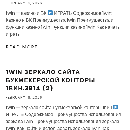
FEBRUARY 16, 2026
1win — казино и БК
ИГРАТЬ Содержимое 1win:
Казино и БК Преимущества 1win Преимущества и
функции казино 1win Функции казино 1win Как начать
играть
READ MORE
1WIN ЗЕРКАЛО САЙТА
БУКМЕКЕРСКОЙ КОНТОРЫ
1ВИН.3814 (2)
FEBRUARY 16, 2026
1win — зеркало сайта букмекерской конторы 1вин
ИГРАТЬ Содержимое Преимущества использования
зеркала 1win Преимущества использования зеркала
1win: Как найти и использовать зеркало 1win Как