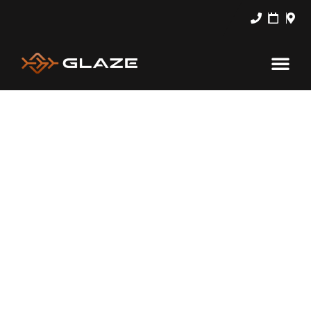
CONTACT US