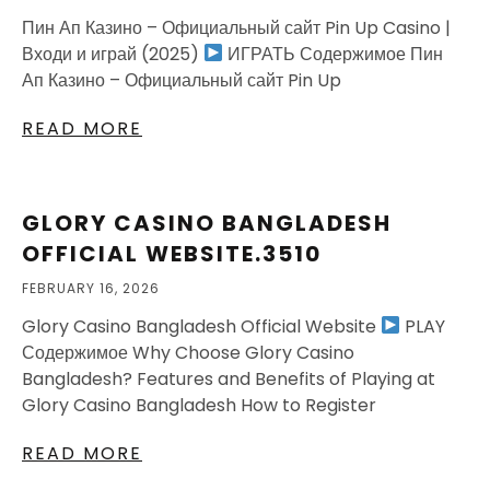
Пин Ап Казино – Официальный сайт Pin Up Casino |
Входи и играй (2025)
ИГРАТЬ Содержимое Пин
Ап Казино – Официальный сайт Pin Up
READ MORE
GLORY CASINO BANGLADESH
OFFICIAL WEBSITE.3510
FEBRUARY 16, 2026
Glory Casino Bangladesh Official Website
PLAY
Содержимое Why Choose Glory Casino
Bangladesh? Features and Benefits of Playing at
Glory Casino Bangladesh How to Register
READ MORE