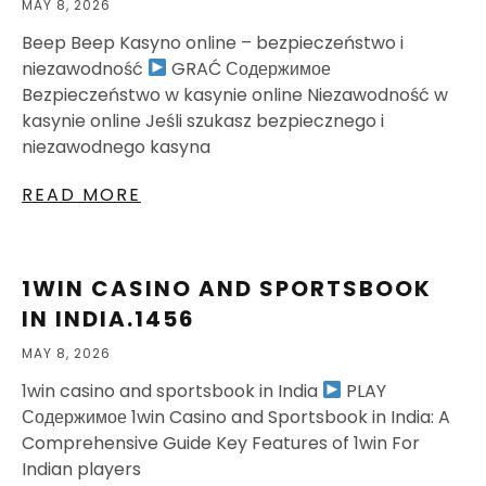
MAY 8, 2026
Beep Beep Kasyno online – bezpieczeństwo i
niezawodność
GRAĆ Содержимое
Bezpieczeństwo w kasynie online Niezawodność w
kasynie online Jeśli szukasz bezpiecznego i
niezawodnego kasyna
READ MORE
1WIN CASINO AND SPORTSBOOK
IN INDIA.1456
MAY 8, 2026
1win casino and sportsbook in India
PLAY
Содержимое 1win Casino and Sportsbook in India: A
Comprehensive Guide Key Features of 1win For
Indian players