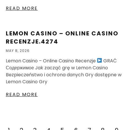
READ MORE
LEMON CASINO – ONLINE CASINO
RECENZJE.4274
MAY 8, 2026
Lemon Casino – Online Casino Recenzje
GRAĆ
Содержимое Jak zacząć grę w Lemon Casino
Bezpieczeństwo i ochrona danych Gry dostępne w
Lemon Casino Gry
READ MORE