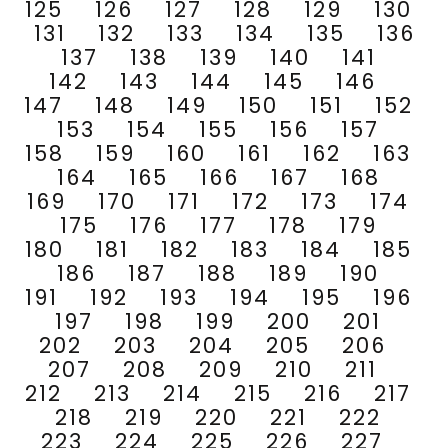
125
126
127
128
129
130
131
132
133
134
135
136
137
138
139
140
141
142
143
144
145
146
147
148
149
150
151
152
153
154
155
156
157
158
159
160
161
162
163
164
165
166
167
168
169
170
171
172
173
174
175
176
177
178
179
180
181
182
183
184
185
186
187
188
189
190
191
192
193
194
195
196
197
198
199
200
201
202
203
204
205
206
207
208
209
210
211
212
213
214
215
216
217
218
219
220
221
222
223
224
225
226
227