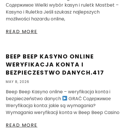
Содержимое Wielki wybór kasyn i ruletk Mostbet –
Kasyno i Ruletka Jeśli szukasz najlepszych
możliwości hazardu online,
READ MORE
BEEP BEEP KASYNO ONLINE
WERYFIKACJA KONTA I
BEZPIECZESTWO DANYCH.417
MAY 8, 2026
Beep Beep Kasyno online – weryfikacja konta i
bezpieczeństwo danych
GRAĆ Содержимое
Weryfikacja konta: jakie są wymagania?
Wymagania weryfikacji konta w Beep Beep Casino
READ MORE